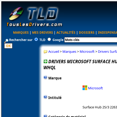
MARQUES
|
MES DRIVERS
|
ACTUALITÉS
|
DOSSIERS
|
INDISPENS
Rechercher sur
TLD
Google
Accueil
>
Marques
>
Microsoft
>
Drivers Sur
DRIVERS MICROSOFT SURFACE HUB 
WHQL
Marque
Microsoft
Intitulé
Surface Hub 2S/3 226