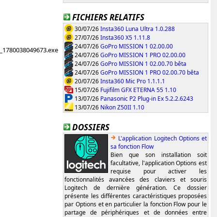
FICHIERS RELATIFS
30/07/26
Insta360 Luna Ultra 1.0.288
27/07/26
Insta360 X5 1.11.8
24/07/26
GoPro MISSION 1 02.00.00
7_1780038049673.exe
24/07/26
GoPro MISSION 1 PRO 02.00.00
24/07/26
GoPro MISSION 1 02.00.70 bêta
24/07/26
GoPro MISSION 1 PRO 02.00.70 bêta
20/07/26
Insta360 Mic Pro 1.1.1.1
15/07/26
Fujifilm GFX ETERNA 55 1.10
13/07/26
Panasonic P2 Plug-in Ex 5.2.2.6243
13/07/26
Nikon Z50II 1.10
DOSSIERS
L'application Logitech Options et
sa fonction Flow
Bien que son installation soit
facultative, l'application Options est
requise pour activer les
fonctionnalités avancées des claviers et souris
Logitech de dernière génération. Ce dossier
présente les différentes caractéristiques proposées
par Options et en particulier la fonction Flow pour le
partage de périphériques et de données entre