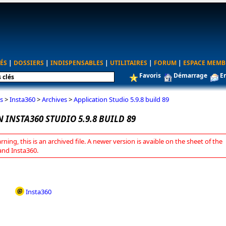
ÉS
|
DOSSIERS
|
INDISPENSABLES
|
UTILITAIRES
|
FORUM
|
ESPACE MEMB
Favoris
Démarrage
E
s
>
Insta360
>
Archives
>
Application Studio 5.9.8 build 89
 INSTA360 STUDIO 5.9.8 BUILD 89
rning, this is an archived file. A newer version is avaible on the sheet of the
and Insta360.
Insta360