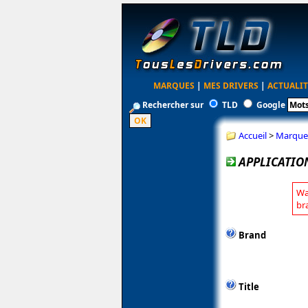
MARQUES
|
MES DRIVERS
|
ACTUALIT
Rechercher sur
TLD
Google
Accueil
>
Marque
APPLICATION
Wa
br
Brand
Title