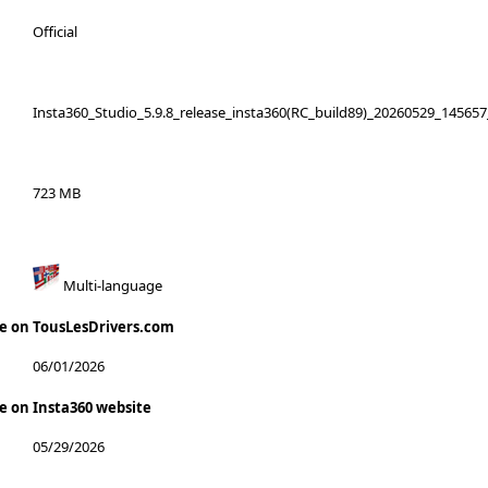
Official
Insta360_Studio_5.9.8_release_insta360(RC_build89)_20260529_14565
723 MB
Multi-language
te on TousLesDrivers.com
06/01/2026
e on Insta360 website
05/29/2026