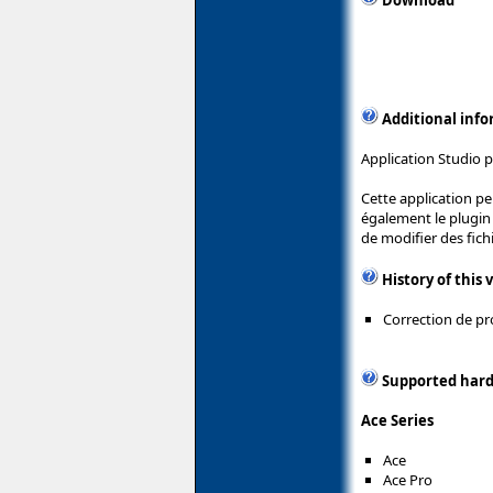
Download
Additional inf
Application Studio p
Cette application pe
également le plugin 
de modifier des fich
History of this 
Correction de pr
Supported har
Ace Series
Ace
Ace Pro