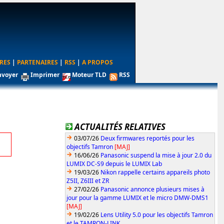
RES
|
PARTENAIRES
|
RSS
|
A PROPOS
nvoyer
Imprimer
Moteur TLD
RSS
ACTUALITÉS RELATIVES
03/07/26
Deux firmwares reportés pour les
objectifs Tamron
[MAJ]
16/06/26
Panasonic suspend la mise à jour 2.0 du
LUMIX DC-S9 depuis le LUMIX Lab
19/03/26
Nikon rappelle certains appareils photo
Z5II, Z6III et ZR
27/02/26
Panasonic annonce plusieurs mises à
jour pour la gamme LUMIX et le micro DMW-DMS1
[MAJ]
19/02/26
Lens Utility 5.0 pour les objectifs Tamron
et le TAMRON-LINK