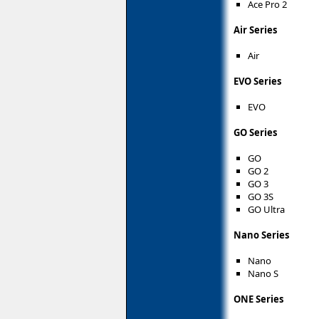
Ace Pro 2
Air Series
Air
EVO Series
EVO
GO Series
GO
GO 2
GO 3
GO 3S
GO Ultra
Nano Series
Nano
Nano S
ONE Series