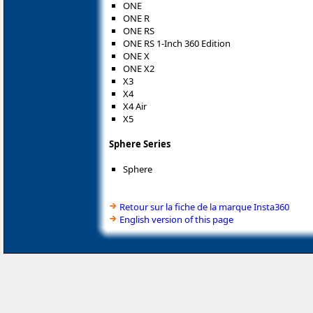
ONE
ONE R
ONE RS
ONE RS 1-Inch 360 Edition
ONE X
ONE X2
X3
X4
X4 Air
X5
Sphere Series
Sphere
Retour sur la fiche de la marque Insta360
English version of this page