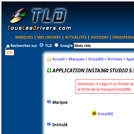
MARQUES
|
MES DRIVERS
|
ACTUALITÉS
|
DOSSIERS
|
INDISPENS
Rechercher sur
TLD
Google
Accueil
>
Marques
>
Insta360
>
Archives
>
Appl
APPLICATION INSTA360 STUDIO 5.
Attention, il s'agit d'un fichier
la fiche de la marque Insta360.
Marque
Insta360
Intitulé