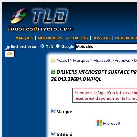
MARQUES
|
MES DRIVERS
|
ACTUALITÉS
|
DOSSIERS
|
INDISPENS
Rechercher sur
TLD
Google
Accueil
>
Marques
>
Microsoft
>
Archives
>
D
DRIVERS MICROSOFT SURFACE PRO
26.043.29691.0 WHQL
Attention, il s'agit d'un fichier arc
récente est disponible sur la fiche
Marque
Microsoft
Intitulé