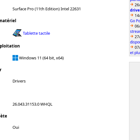
26
Surface Pro (11th Edition) Intel 22631
drive
14
matériel
Go Po
06
strea
Tablette tactile
27
dispo
ploitation
07
et pl
Windows 11 (64 bit, x64)
r
Drivers
26.043.31153.0 WHQL
lète
Oui