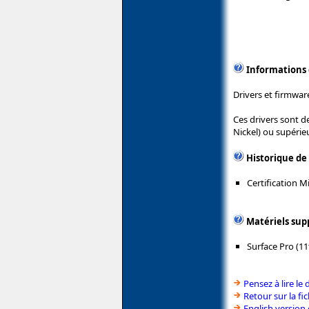
Informations
Drivers et firmware
Ces drivers sont d
Nickel) ou supérieu
Historique de
Certification 
Matériels sup
Surface Pro (11
Pensez à lire le 
Retour sur la fi
English version 