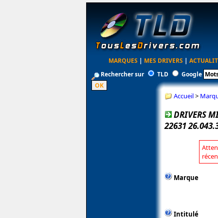
MARQUES
|
MES DRIVERS
|
ACTUALIT
Rechercher sur
TLD
Google
Accueil
>
Marq
DRIVERS MI
22631 26.043
Atten
récen
Marque
Intitulé