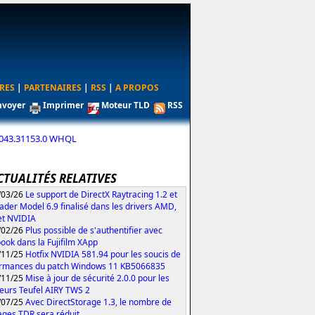
RES
|
PARTENAIRES
|
RSS
|
A PROPOS
nvoyer
Imprimer
Moteur TLD
RSS
26.043.31153.0 WHQL
CTUALITÉS RELATIVES
/03/26
Le support de DirectX Raytracing 1.2 et
ader Model 6.9 finalisé dans les drivers AMD,
 et NVIDIA
/02/26
Plus possible de s'authentifier avec
ook dans la Fujifilm XApp
/11/25
Hotfix NVIDIA 581.94 pour les soucis de
rmances du patch Windows 11 KB5066835
/11/25
Mise à jour de sécurité 2.0.0 pour les
eurs Teufel AIRY TWS 2
/07/25
Avec DirectStorage 1.3, le nombre de
ages TDR sera réduit