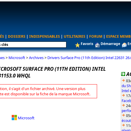
ÉS
|
DOSSIERS
|
INDISPENSABLES
|
UTILITAIRES
|
FORUM
|
ESPACE MEMB
Favoris
Démarrage
E
ues
>
Microsoft
>
Archives
>
Drivers Surface Pro (11th Edition) Intel 22631 
CROSOFT SURFACE PRO (11TH EDITION) INTEL
A
.31153.0 WHQL
03
du Sh
tion, il s'agit d'un fichier archivé. Une version plus
Intel
te est disponible sur la fiche de la marque Microsoft.
17
Faceb
24
perfo
05
Microsoft
écout
11
plant