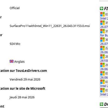
F
Officiel
03
r
Intel
31
SurfacePro11withIntel_Win11_22631_26.043.31153.0.msi
26.0
31
er
for B
30
924 Mo
26.0
22
26.0
20
2610
Anglais
20
26.0
cation sur TousLesDrivers.com
03
26.0
Vendredi 29 mai 2026
03
Intel
ation sur le site de Microsoft
03
Intel
Jeudi 28 mai 2026
D
ent