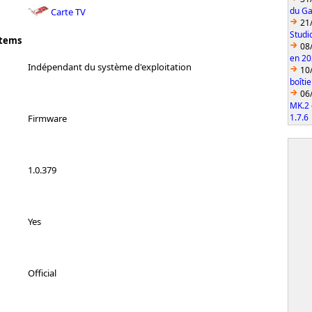
du Ga
Carte TV
21
Studi
stems
08
en 2
Indépendant du système d'exploitation
10
boîti
06
MK.2 
1.7.6
Firmware
1.0.379
Yes
Official