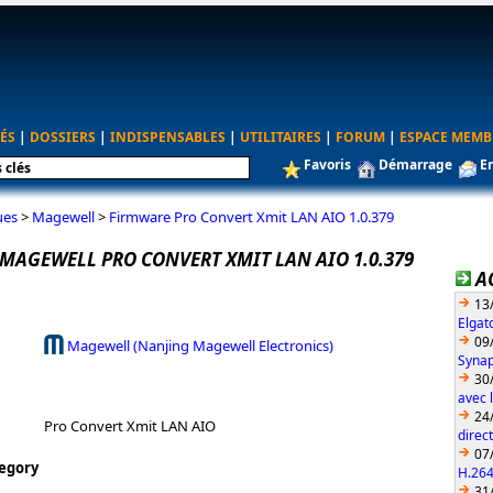
ÉS
|
DOSSIERS
|
INDISPENSABLES
|
UTILITAIRES
|
FORUM
|
ESPACE MEMB
Favoris
Démarrage
E
ues
>
Magewell
>
Firmware Pro Convert Xmit LAN AIO 1.0.379
MAGEWELL PRO CONVERT XMIT LAN AIO 1.0.379
A
13
Elgat
09
Magewell (Nanjing Magewell Electronics)
Synap
30
avec 
24
Pro Convert Xmit LAN AIO
direc
07
egory
H.26
31