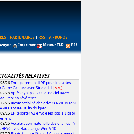
RES
|
PARTENAIRES
|
RSS
|
A PROPOS
nvoyer
Imprimer
Moteur TLD
RSS
CTUALITÉS RELATIVES
/05/26
Enregistrement HDR pour les cartes
o Game Capture avec Studio 1.1
[MAJ]
/02/26
Après Synapse 2.0, le logiciel Razer
se 3 tire sa révérence
/12/25
Incompatibilité des drivers NVIDIA R590
le 4K Capture Utility d'Elgato
/09/25
Le Reporter V2 envoie les logs à Elgato
tement
/08/25
Accélération matérielle des chaînes TV
4/HEVC avec Hauppauge WinTV 10
/07/25
Elgato finalise Studio 1.0 avec support