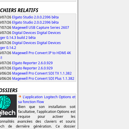
ICHIERS RELATIFS
/07/26
Elgato Studio 2.0.0.2396 bêta
/07/26
Elgato Studio 2.0.0.2396 bêta
/07/26
Magewell USB Capture Series 2607
/07/26
Digital Devices Digital Devices
er 0.14.3 build 2 bêta
/07/26
Digital Devices Digital Devices
er 0.14.2
/07/26
Magewell Pro Convert IP to HDMI 4K
31
/07/26
Elgato Reporter 2.6.0.929
/07/26
Elgato Reporter 2.6.0.929
/06/26
Magewell Pro Convert SDI TX 1.1.382
/06/26
Magewell Pro Convert SDI Plus 1.1.382
OSSIERS
L'application Logitech Options et
sa fonction Flow
Bien que son installation soit
facultative, l'application Options est
requise pour activer les
ionnalités avancées des claviers et souris
tech de dernière génération. Ce dossier