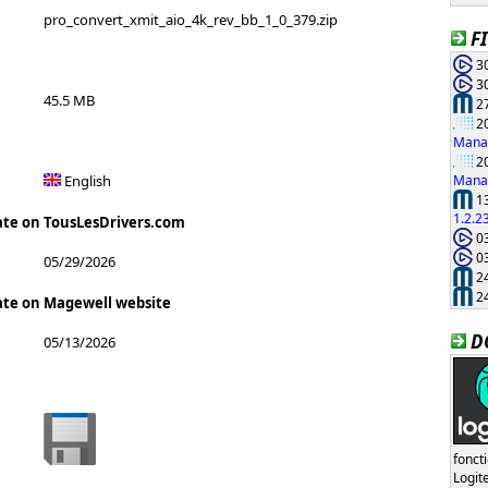
pro_convert_xmit_aio_4k_rev_bb_1_0_379.zip
F
30
30
45.5 MB
27
20
Manag
20
Manag
English
13
1.2.2
ate on TousLesDrivers.com
03
03
05/29/2026
24
24
ate on Magewell website
D
05/13/2026
fonct
Logi