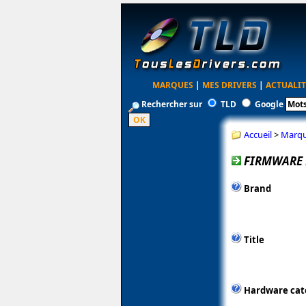
MARQUES
|
MES DRIVERS
|
ACTUALIT
Rechercher sur
TLD
Google
Accueil
>
Marq
FIRMWARE 
Brand
Title
Hardware cat