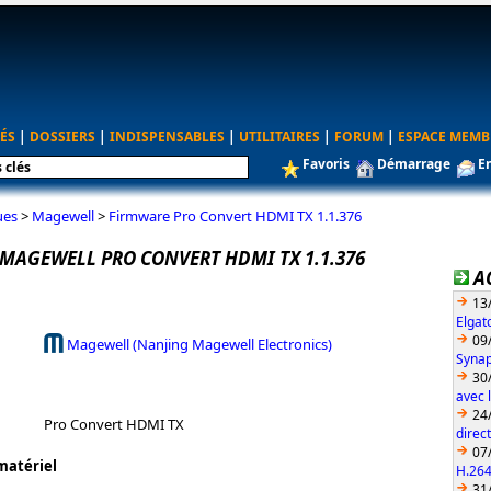
ÉS
|
DOSSIERS
|
INDISPENSABLES
|
UTILITAIRES
|
FORUM
|
ESPACE MEMB
Favoris
Démarrage
E
ues
>
Magewell
>
Firmware Pro Convert HDMI TX 1.1.376
MAGEWELL PRO CONVERT HDMI TX 1.1.376
A
13
Elgat
09
Magewell (Nanjing Magewell Electronics)
Synap
30
avec 
24
Pro Convert HDMI TX
direc
07
matériel
H.26
31