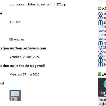
pro_convert_hdmi_tx_rev_a_1_1_376.zip
F
er
30
30
11,3 Mo
27
20
Manag
20
Manag
Anglais
13
1.2.2
cation sur TousLesDrivers.com
03
03
Vendredi 29 mai 2026
24
24
cation sur le site de Magewell
D
Mercredi 27 mai 2026
ent
fonct
Logi