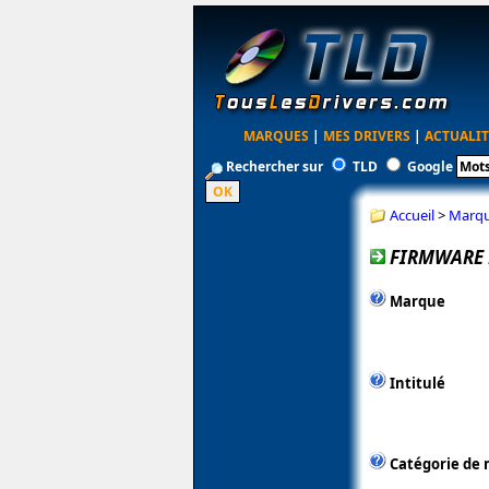
MARQUES
|
MES DRIVERS
|
ACTUALIT
Rechercher sur
TLD
Google
Accueil
>
Marq
FIRMWARE 
Marque
Intitulé
Catégorie de 