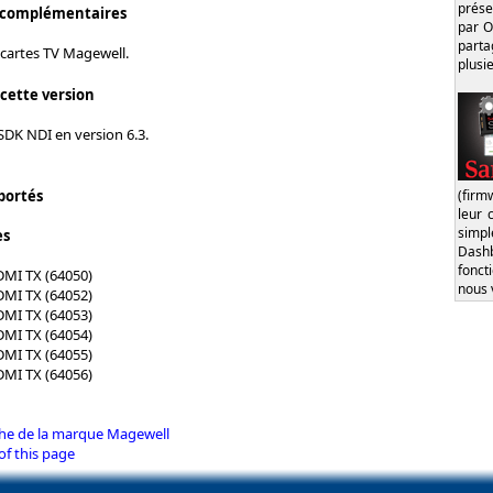
prése
 complémentaires
par O
part
 cartes TV Magewell.
plusi
 cette version
SDK NDI en version 6.3.
(firm
portés
leur 
simp
es
Dash
fonct
DMI TX (64050)
nous 
DMI TX (64052)
DMI TX (64053)
DMI TX (64054)
DMI TX (64055)
DMI TX (64056)
iche de la marque Magewell
of this page