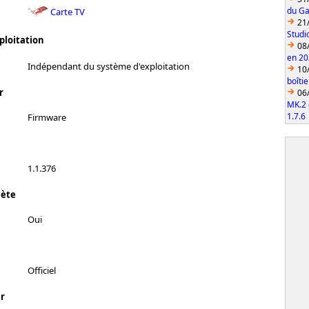
du Ga
Carte TV
21
Studi
ploitation
08
en 2
Indépendant du système d'exploitation
10
boîti
r
06
MK.2 
1.7.6
Firmware
1.1.376
lète
Oui
Officiel
r