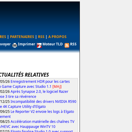
RES
|
PARTENAIRES
|
RSS
|
A PROPOS
nvoyer
Imprimer
Moteur TLD
RSS
CTUALITÉS RELATIVES
/05/26
Enregistrement HDR pour les cartes
o Game Capture avec Studio 1.1
[MAJ]
/02/26
Après Synapse 2.0, le logiciel Razer
se 3 tire sa révérence
/12/25
Incompatibilité des drivers NVIDIA R590
le 4K Capture Utility d'Elgato
/09/25
Le Reporter V2 envoie les logs à Elgato
tement
/08/25
Accélération matérielle des chaînes TV
4/HEVC avec Hauppauge WinTV 10
/07/25
Elgato finalise Studio 1.0 avec support