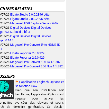
ICHIERS RELATIFS
/07/26
Elgato Studio 2.0.0.2396 bêta
/07/26
Elgato Studio 2.0.0.2396 bêta
/07/26
Magewell USB Capture Series 2607
/07/26
Digital Devices Digital Devices
er 0.14.3 build 2 bêta
/07/26
Digital Devices Digital Devices
er 0.14.2
/07/26
Magewell Pro Convert IP to HDMI 4K
31
/07/26
Elgato Reporter 2.6.0.929
/07/26
Elgato Reporter 2.6.0.929
/06/26
Magewell Pro Convert SDI TX 1.1.382
/06/26
Magewell Pro Convert SDI Plus 1.1.382
OSSIERS
L'application Logitech Options et
sa fonction Flow
Bien que son installation soit
facultative, l'application Options est
requise pour activer les
ionnalités avancées des claviers et souris
tech de dernière génération. Ce dossier