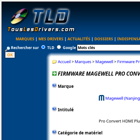
MARQUES
|
MES DRIVERS
|
ACTUALITÉS
|
DOSSIERS
|
INDISPENS
Rechercher sur
TLD
Google
Accueil
>
Marques
>
Magewell
>
Firmware Pr
FIRMWARE MAGEWELL PRO CONVE
Marque
Magewell (Nanjing
Intitulé
Pro Convert HDMI Plu
Catégorie de matériel