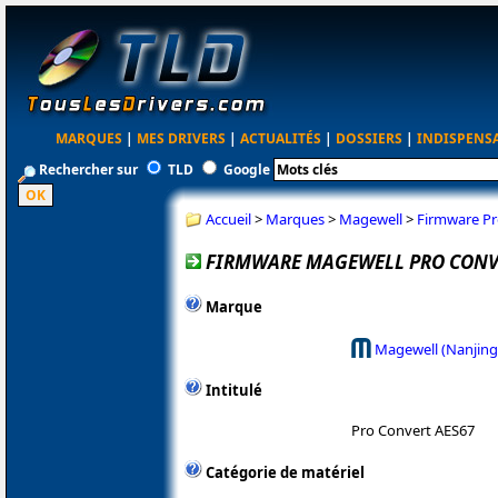
MARQUES
|
MES DRIVERS
|
ACTUALITÉS
|
DOSSIERS
|
INDISPENS
Rechercher sur
TLD
Google
Accueil
>
Marques
>
Magewell
>
Firmware Pr
FIRMWARE MAGEWELL PRO CONVER
Marque
Magewell (Nanjing
Intitulé
Pro Convert AES67
Catégorie de matériel