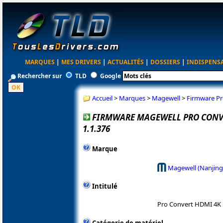
MARQUES
|
MES DRIVERS
|
ACTUALITÉS
|
DOSSIERS
|
INDISPENS
Rechercher sur
TLD
Google
Accueil
>
Marques
>
Magewell
>
Firmware Pr
FIRMWARE MAGEWELL PRO CONV
1.1.376
Marque
Magewell (Nanjing
Intitulé
Pro Convert HDMI 4K