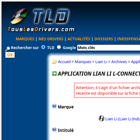
MARQUES
|
MES DRIVERS
|
ACTUALITÉS
|
DOSSIERS
|
INDISPENS
Rechercher sur
TLD
Google
Accueil
>
Marques
>
Lian Li
>
Archives
>
Appl
APPLICATION LIAN LI L-CONNECT
Attention, il s'agit d'un fichier arc
récente est disponible sur la fiche 
Marque
Lian Li (Lian Li Indu
Intitulé