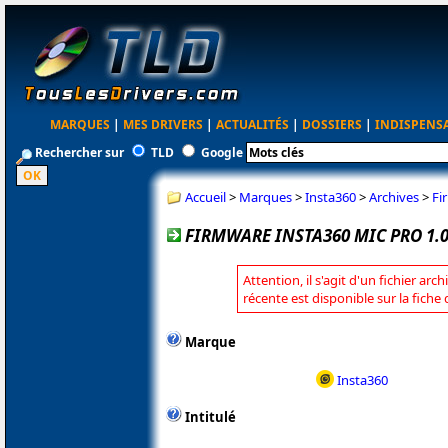
MARQUES
|
MES DRIVERS
|
ACTUALITÉS
|
DOSSIERS
|
INDISPENS
Rechercher sur
TLD
Google
Accueil
>
Marques
>
Insta360
>
Archives
>
Fi
FIRMWARE INSTA360 MIC PRO 1.0
Attention, il s'agit d'un fichier arc
récente est disponible sur la fiche
Marque
Insta360
Intitulé