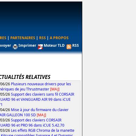
RES
|
PARTENAIRES
|
RSS
|
A PROPOS
nvoyer
Imprimer
Moteur TLD
RSS
CTUALITÉS RELATIVES
/06/26
Plusieurs nouveaux drivers pour les
hériques de jeu Thrustmaster
[MAJ]
/05/26
Support des claviers sans fil CORSAIR
UARD 96 et VANGUARD AIR 99 dans iCUE
71
/04/26
Mise à jour du firmware du clavier
AIR GALLEON 100 SD
[MAJ]
/03/26
Support des claviers CORSAIR
ARD 96 et PRO 96 dans iCUE 5.42.70
/03/26
Les effets RGB Chroma de la manette
 Kitsune compatibles Synapse 4 et Dynamic