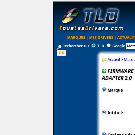
MARQUES
|
MES DRIVERS
|
ACTUALIT
Rechercher sur
TLD
Google
Accueil
>
Marq
FIRMWARE 
ADAPTER 2.0
Marque
Intitulé