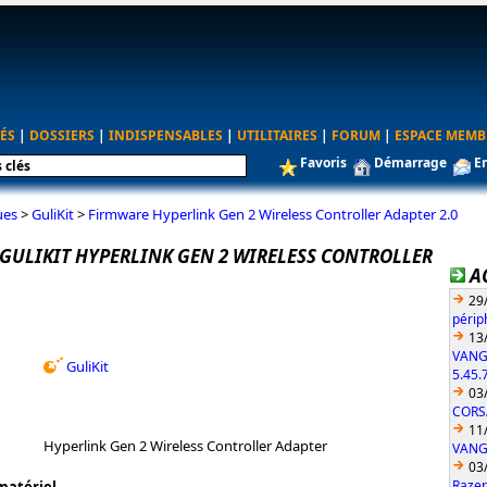
ÉS
|
DOSSIERS
|
INDISPENSABLES
|
UTILITAIRES
|
FORUM
|
ESPACE MEMB
Favoris
Démarrage
E
ues
>
GuliKit
>
Firmware Hyperlink Gen 2 Wireless Controller Adapter 2.0
GULIKIT HYPERLINK GEN 2 WIRELESS CONTROLLER
A
29
périp
13
VANG
GuliKit
5.45.
03
CORS
11
Hyperlink Gen 2 Wireless Controller Adapter
VANGU
03
Razer