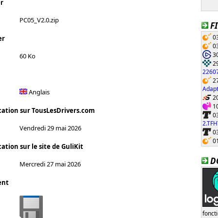
r
PC05_V2.0.zip
F
03
er
03
30
60 Ko
29
22607
27
Adapt
Anglais
20
10
cation sur TousLesDrivers.com
03
2.TF
Vendredi 29 mai 2026
03
01
ation sur le site de GuliKit
D
Mercredi 27 mai 2026
ent
fonct