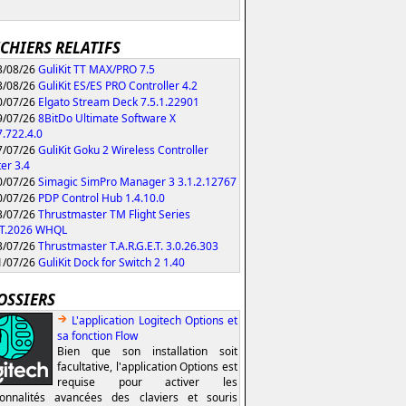
ICHIERS RELATIFS
/08/26
GuliKit TT MAX/PRO 7.5
/08/26
GuliKit ES/ES PRO Controller 4.2
/07/26
Elgato Stream Deck 7.5.1.22901
/07/26
8BitDo Ultimate Software X
.722.4.0
/07/26
GuliKit Goku 2 Wireless Controller
er 3.4
/07/26
Simagic SimPro Manager 3 3.1.2.12767
/07/26
PDP Control Hub 1.4.10.0
/07/26
Thrustmaster TM Flight Series
HT.2026 WHQL
/07/26
Thrustmaster T.A.R.G.E.T. 3.0.26.303
/07/26
GuliKit Dock for Switch 2 1.40
OSSIERS
L'application Logitech Options et
sa fonction Flow
Bien que son installation soit
facultative, l'application Options est
requise pour activer les
ionnalités avancées des claviers et souris