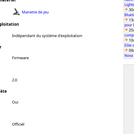
matériel
Light
30
Manette de jeu
Bluet
13
ploitation
pour 
25
compa
Indépendant du système d'exploitation
10
Elite
r
09
Nova 
Firmware
2.0
lète
Oui
Officiel