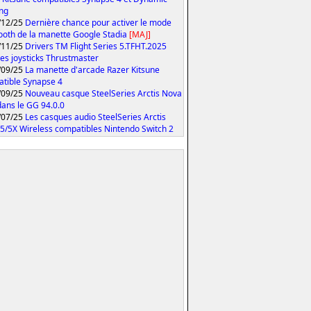
ing
/12/25
Dernière chance pour activer le mode
ooth de la manette Google Stadia
[MAJ]
/11/25
Drivers TM Flight Series 5.TFHT.2025
les joysticks Thrustmaster
/09/25
La manette d'arcade Razer Kitsune
tible Synapse 4
/09/25
Nouveau casque SteelSeries Arctis Nova
 dans le GG 94.0.0
/07/25
Les casques audio SteelSeries Arctis
5/5X Wireless compatibles Nintendo Switch 2