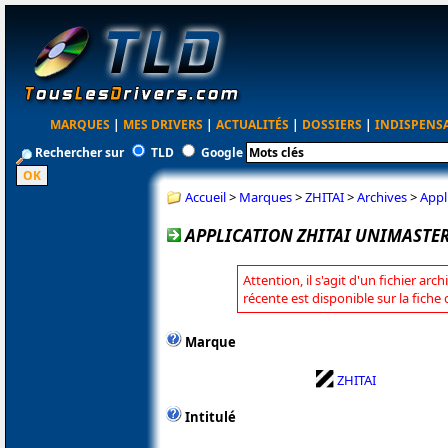
MARQUES
|
MES DRIVERS
|
ACTUALITÉS
|
DOSSIERS
|
INDISPENS
Rechercher sur
TLD
Google
Accueil
>
Marques
>
ZHITAI
>
Archives
>
Appl
APPLICATION ZHITAI UNIMASTER 
Attention, il s'agit d'un fichier arc
récente est disponible sur la fiche
Marque
ZHITAI
Intitulé