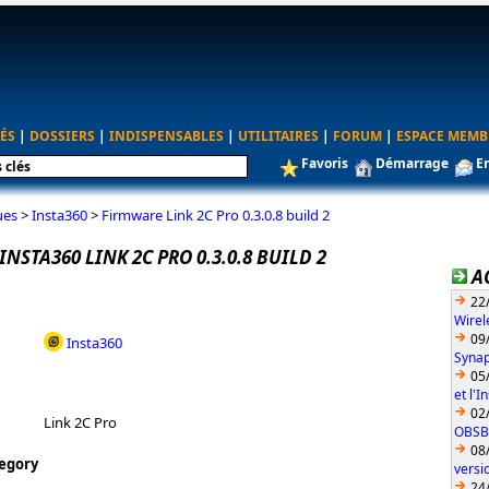
ÉS
|
DOSSIERS
|
INDISPENSABLES
|
UTILITAIRES
|
FORUM
|
ESPACE MEMB
Favoris
Démarrage
E
ues
>
Insta360
>
Firmware Link 2C Pro 0.3.0.8 build 2
NSTA360 LINK 2C PRO 0.3.0.8 BUILD 2
A
22
Wirel
09
Insta360
Synap
05
et l'
02
Link 2C Pro
OBSBO
08
egory
vers
24