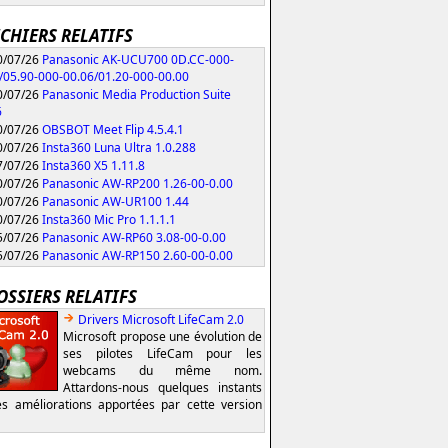
ICHIERS RELATIFS
/07/26
Panasonic AK-UCU700 0D.CC-000-
/05.90-000-00.06/01.20-000-00.00
/07/26
Panasonic Media Production Suite
6
/07/26
OBSBOT Meet Flip 4.5.4.1
/07/26
Insta360 Luna Ultra 1.0.288
/07/26
Insta360 X5 1.11.8
/07/26
Panasonic AW-RP200 1.26-00-0.00
/07/26
Panasonic AW-UR100 1.44
/07/26
Insta360 Mic Pro 1.1.1.1
/07/26
Panasonic AW-RP60 3.08-00-0.00
/07/26
Panasonic AW-RP150 2.60-00-0.00
OSSIERS RELATIFS
Drivers Microsoft LifeCam 2.0
Microsoft propose une évolution de
ses pilotes LifeCam pour les
webcams du même nom.
Attardons-nous quelques instants
es améliorations apportées par cette version