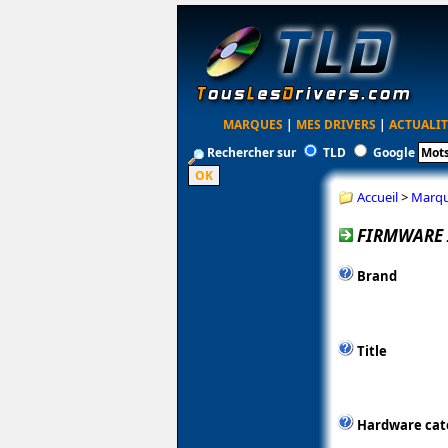
MARQUES
|
MES DRIVERS
|
ACTUALIT
Rechercher sur
TLD
Google
Accueil
>
Marq
FIRMWARE I
Brand
Title
Hardware cat