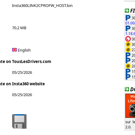
Insta360LINK2CPROFW_HOST.bin
F
30
01.00
70.2 MB
30
1.18.
30
30
27
English
20
20
ate on TousLesDrivers.com
20
15
05/25/2026
15
ate on Insta360 website
D
05/25/2026
sur l
2.0.