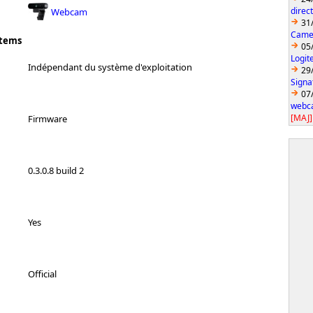
direc
Webcam
31
Came
stems
05
Logit
Indépendant du système d'exploitation
29
Signa
07
webca
[MAJ]
Firmware
0.3.0.8 build 2
Yes
Official