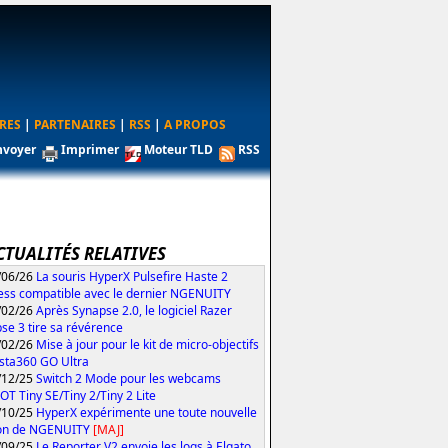
RES
|
PARTENAIRES
|
RSS
|
A PROPOS
nvoyer
Imprimer
Moteur TLD
RSS
CTUALITÉS RELATIVES
/06/26
La souris HyperX Pulsefire Haste 2
ess compatible avec le dernier NGENUITY
/02/26
Après Synapse 2.0, le logiciel Razer
se 3 tire sa révérence
/02/26
Mise à jour pour le kit de micro-objectifs
Insta360 GO Ultra
/12/25
Switch 2 Mode pour les webcams
T Tiny SE/Tiny 2/Tiny 2 Lite
/10/25
HyperX expérimente une toute nouvelle
ion de NGENUITY
[MAJ]
/09/25
Le Reporter V2 envoie les logs à Elgato