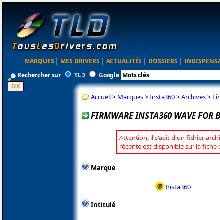
MARQUES
|
MES DRIVERS
|
ACTUALITÉS
|
DOSSIERS
|
INDISPENS
Rechercher sur
TLD
Google
Accueil
>
Marques
>
Insta360
>
Archives
>
Fi
FIRMWARE INSTA360 WAVE FOR BU
Attention, il s'agit d'un fichier arc
récente est disponible sur la fiche
Marque
Insta360
Intitulé