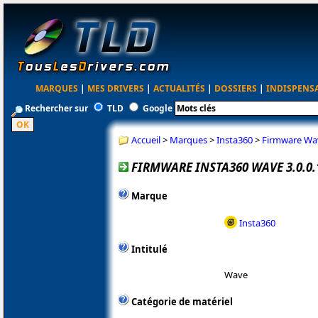
MARQUES
|
MES DRIVERS
|
ACTUALITÉS
|
DOSSIERS
|
INDISPENS
Rechercher sur
TLD
Google
Accueil
>
Marques
>
Insta360
>
Firmware Wav
FIRMWARE INSTA360 WAVE 3.0.0.
Marque
Insta360
Intitulé
Wave
Catégorie de matériel