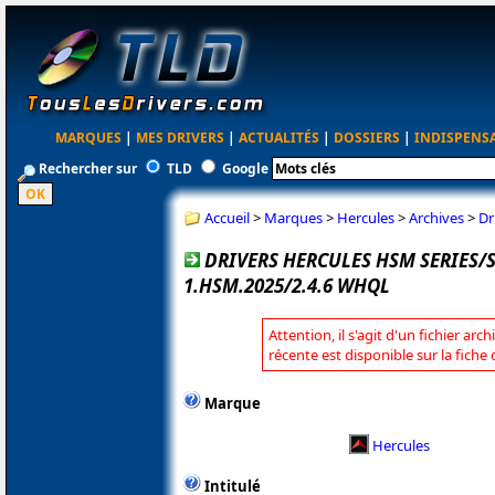
MARQUES
|
MES DRIVERS
|
ACTUALITÉS
|
DOSSIERS
|
INDISPENS
Rechercher sur
TLD
Google
Accueil
>
Marques
>
Hercules
>
Archives
>
Dr
DRIVERS HERCULES HSM SERIES
1.HSM.2025/2.4.6 WHQL
Attention, il s'agit d'un fichier arc
récente est disponible sur la fiche
Marque
Hercules
Intitulé