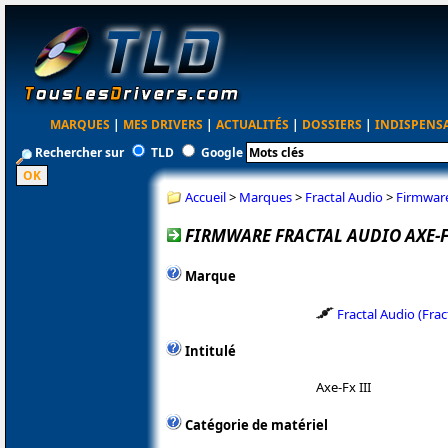
MARQUES
|
MES DRIVERS
|
ACTUALITÉS
|
DOSSIERS
|
INDISPENS
Rechercher sur
TLD
Google
Accueil
>
Marques
>
Fractal Audio
>
Firmware
FIRMWARE FRACTAL AUDIO AXE-FX
Marque
Fractal Audio (Fra
Intitulé
Axe-Fx III
Catégorie de matériel