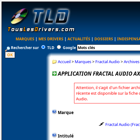
MARQUES
|
MES DRIVERS
|
ACTUALITÉS
|
DOSSIERS
|
INDISPENS
Rechercher sur
TLD
Google
Accueil
>
Marques
>
Fractal Audio
>
Archives
APPLICATION FRACTAL AUDIO AXE-
Attention, il s'agit d'un fichier arc
récente est disponible sur la fiche
Audio.
Marque
Fractal Audio (Fra
Intitulé