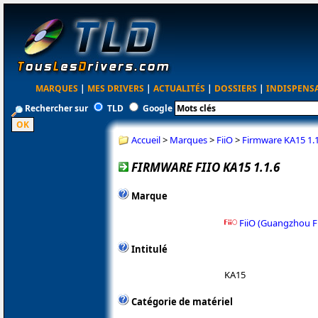
MARQUES
|
MES DRIVERS
|
ACTUALITÉS
|
DOSSIERS
|
INDISPENS
Rechercher sur
TLD
Google
Accueil
>
Marques
>
FiiO
>
Firmware KA15 1.1
FIRMWARE FIIO KA15 1.1.6
Marque
FiiO (Guangzhou Fi
Intitulé
KA15
Catégorie de matériel