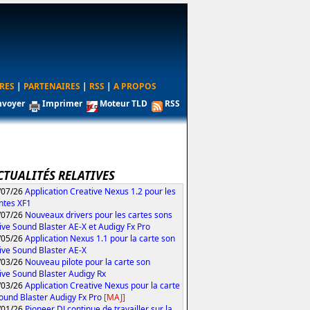
RES
|
PARTENAIRES
|
RSS
|
A PROPOS
nvoyer
Imprimer
Moteur TLD
RSS
CTUALITÉS RELATIVES
/07/26
Application Creative Nexus 1.2 pour les
ntes XF1
/07/26
Nouveaux drivers pour les cartes sons
ive Sound Blaster AE-X et Audigy Fx Pro
/05/26
Application Nexus 1.1 pour la carte son
ive Sound Blaster AE-X
/03/26
Nouveau pilote pour la carte son
ive Sound Blaster Audigy Rx
/03/26
Application Creative Nexus pour la carte
ound Blaster Audigy Fx Pro
[MAJ]
/01/26
Pioneer DJ continue de travailler sur la