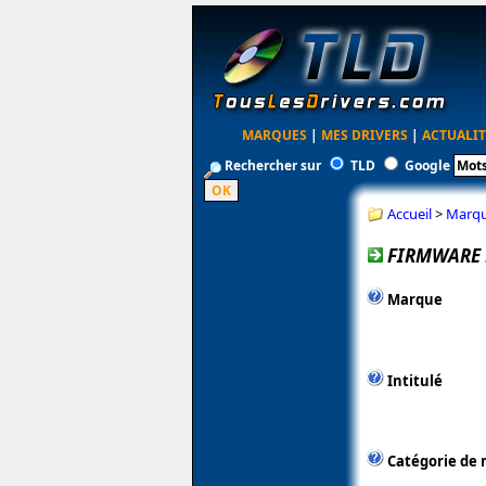
MARQUES
|
MES DRIVERS
|
ACTUALIT
Rechercher sur
TLD
Google
Accueil
>
Marq
FIRMWARE 
Marque
Intitulé
Catégorie de 