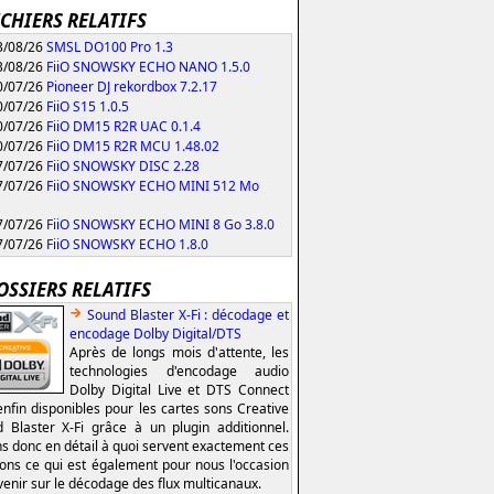
ICHIERS RELATIFS
/08/26
SMSL DO100 Pro 1.3
/08/26
FiiO SNOWSKY ECHO NANO 1.5.0
/07/26
Pioneer DJ rekordbox 7.2.17
/07/26
FiiO S15 1.0.5
/07/26
FiiO DM15 R2R UAC 0.1.4
/07/26
FiiO DM15 R2R MCU 1.48.02
/07/26
FiiO SNOWSKY DISC 2.28
/07/26
FiiO SNOWSKY ECHO MINI 512 Mo
/07/26
FiiO SNOWSKY ECHO MINI 8 Go 3.8.0
/07/26
FiiO SNOWSKY ECHO 1.8.0
OSSIERS RELATIFS
Sound Blaster X-Fi : décodage et
encodage Dolby Digital/DTS
Après de longs mois d'attente, les
technologies d'encodage audio
Dolby Digital Live et DTS Connect
enfin disponibles pour les cartes sons Creative
 Blaster X-Fi grâce à un plugin additionnel.
s donc en détail à quoi servent exactement ces
ions ce qui est également pour nous l'occasion
venir sur le décodage des flux multicanaux.