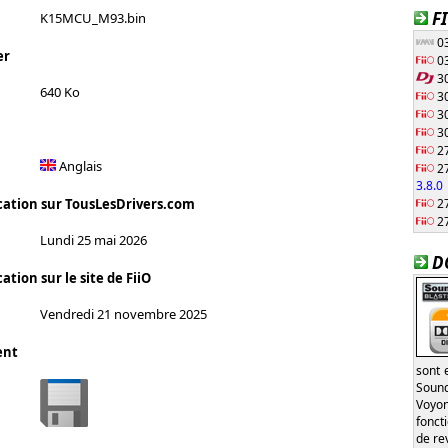
F
K15MCU_M93.bin
03
er
03
30
640 Ko
30
30
30
27
Anglais
27
3.8.0
27
cation sur TousLesDrivers.com
27
Lundi 25 mai 2026
D
ation sur le site de FiiO
Vendredi 21 novembre 2025
ent
sont 
Sound
Voyon
fonct
de re