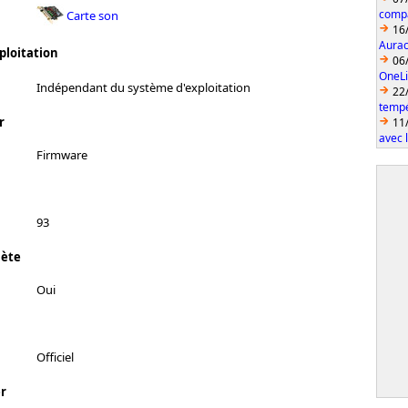
compa
Carte son
16
Aurac
ploitation
06
OneLi
Indépendant du système d'exploitation
22
temp
r
11
avec 
Firmware
93
lète
Oui
Officiel
r