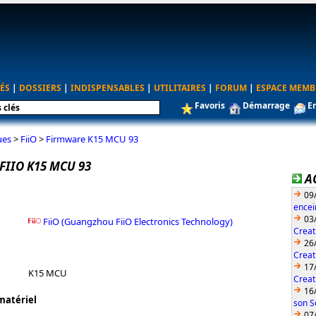
ÉS
|
DOSSIERS
|
INDISPENSABLES
|
UTILITAIRES
|
FORUM
|
ESPACE MEMB
Favoris
Démarrage
E
ues
>
FiiO
>
Firmware K15 MCU 93
FIIO K15 MCU 93
A
09
encei
03
FiiO (Guangzhou FiiO Electronics Technology)
Creat
26
Creat
17
K15 MCU
Creat
16
matériel
son S
07