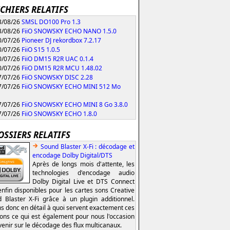
ICHIERS RELATIFS
/08/26
SMSL DO100 Pro 1.3
/08/26
FiiO SNOWSKY ECHO NANO 1.5.0
/07/26
Pioneer DJ rekordbox 7.2.17
/07/26
FiiO S15 1.0.5
/07/26
FiiO DM15 R2R UAC 0.1.4
/07/26
FiiO DM15 R2R MCU 1.48.02
/07/26
FiiO SNOWSKY DISC 2.28
/07/26
FiiO SNOWSKY ECHO MINI 512 Mo
/07/26
FiiO SNOWSKY ECHO MINI 8 Go 3.8.0
/07/26
FiiO SNOWSKY ECHO 1.8.0
OSSIERS RELATIFS
Sound Blaster X-Fi : décodage et
encodage Dolby Digital/DTS
Après de longs mois d'attente, les
technologies d'encodage audio
Dolby Digital Live et DTS Connect
enfin disponibles pour les cartes sons Creative
 Blaster X-Fi grâce à un plugin additionnel.
s donc en détail à quoi servent exactement ces
ions ce qui est également pour nous l'occasion
venir sur le décodage des flux multicanaux.