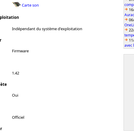
compa
Carte son
16
Aurac
ploitation
06
OneLi
Indépendant du système d'exploitation
22
temp
r
11
avec 
Firmware
1.42
lète
Oui
Officiel
r