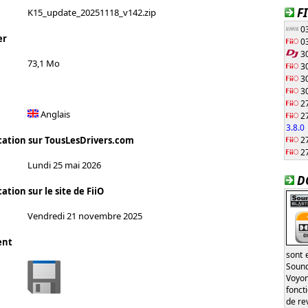
F
K15_update_20251118_v142.zip
03
er
03
30
73,1 Mo
30
30
30
27
Anglais
27
3.8.0
27
cation sur TousLesDrivers.com
27
Lundi 25 mai 2026
D
ation sur le site de FiiO
Vendredi 21 novembre 2025
ent
sont 
Sound
Voyon
fonct
de re