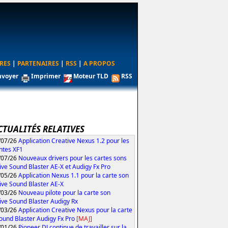
RES
|
PARTENAIRES
|
RSS
|
A PROPOS
nvoyer
Imprimer
Moteur TLD
RSS
CTUALITÉS RELATIVES
/07/26
Application Creative Nexus 1.2 pour les
ntes XF1
/07/26
Nouveaux drivers pour les cartes sons
ive Sound Blaster AE-X et Audigy Fx Pro
/05/26
Application Nexus 1.1 pour la carte son
ive Sound Blaster AE-X
/03/26
Nouveau pilote pour la carte son
ive Sound Blaster Audigy Rx
/03/26
Application Creative Nexus pour la carte
ound Blaster Audigy Fx Pro
[MAJ]
/01/26
Pioneer DJ continue de travailler sur la