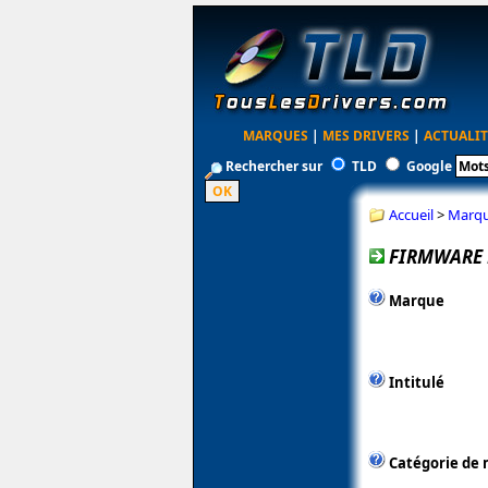
MARQUES
|
MES DRIVERS
|
ACTUALIT
Rechercher sur
TLD
Google
Accueil
>
Marq
FIRMWARE F
Marque
Intitulé
Catégorie de 