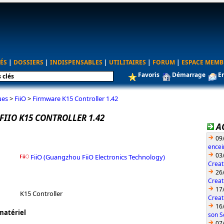
ÉS
|
DOSSIERS
|
INDISPENSABLES
|
UTILITAIRES
|
FORUM
|
ESPACE MEMB
Favoris
Démarrage
E
ues
>
FiiO
>
Firmware K15 Controller 1.42
IIO K15 CONTROLLER 1.42
A
09
encei
03
FiiO (Guangzhou FiiO Electronics Technology)
Creat
26
Creat
17
K15 Controller
Creat
16
matériel
son S
07