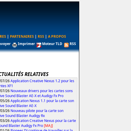
RES
|
PARTENAIRES
|
RSS
|
A PROPOS
nvoyer
Imprimer
Moteur TLD
RSS
CTUALITÉS RELATIVES
/07/26
Application Creative Nexus 1.2 pour les
ntes XF1
/07/26
Nouveaux drivers pour les cartes sons
ive Sound Blaster AE-X et Audigy Fx Pro
/05/26
Application Nexus 1.1 pour la carte son
ive Sound Blaster AE-X
/03/26
Nouveau pilote pour la carte son
ive Sound Blaster Audigy Rx
/03/26
Application Creative Nexus pour la carte
ound Blaster Audigy Fx Pro
[MAJ]
/01/26
Pioneer DJ continue de travailler sur la