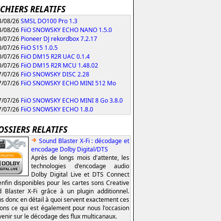
ICHIERS RELATIFS
/08/26
SMSL DO100 Pro 1.3
/08/26
FiiO SNOWSKY ECHO NANO 1.5.0
/07/26
Pioneer DJ rekordbox 7.2.17
/07/26
FiiO S15 1.0.5
/07/26
FiiO DM15 R2R UAC 0.1.4
/07/26
FiiO DM15 R2R MCU 1.48.02
/07/26
FiiO SNOWSKY DISC 2.28
/07/26
FiiO SNOWSKY ECHO MINI 512 Mo
/07/26
FiiO SNOWSKY ECHO MINI 8 Go 3.8.0
/07/26
FiiO SNOWSKY ECHO 1.8.0
OSSIERS RELATIFS
Sound Blaster X-Fi : décodage et
encodage Dolby Digital/DTS
Après de longs mois d'attente, les
technologies d'encodage audio
Dolby Digital Live et DTS Connect
enfin disponibles pour les cartes sons Creative
 Blaster X-Fi grâce à un plugin additionnel.
s donc en détail à quoi servent exactement ces
ions ce qui est également pour nous l'occasion
venir sur le décodage des flux multicanaux.