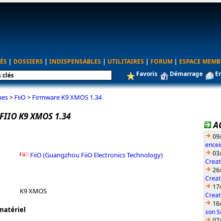
ÉS
|
DOSSIERS
|
INDISPENSABLES
|
UTILITAIRES
|
FORUM
|
ESPACE MEMB
Favoris
Démarrage
E
ues
>
FiiO
>
Firmware K9 XMOS 1.34
IIO K9 XMOS 1.34
A
09
encei
03
FiiO (Guangzhou FiiO Electronics Technology)
Creat
26
Creat
17
K9 XMOS
Creat
16
matériel
son S
07