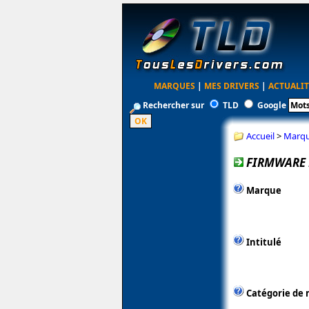
MARQUES
|
MES DRIVERS
|
ACTUALIT
Rechercher sur
TLD
Google
Accueil
>
Marq
FIRMWARE F
Marque
Intitulé
Catégorie de 