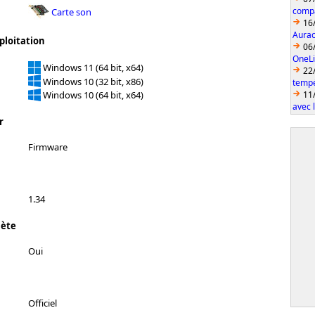
compa
Carte son
16
Aurac
ploitation
06
OneLi
Windows 11 (64 bit, x64)
22
Windows 10 (32 bit, x86)
temp
11
Windows 10 (64 bit, x64)
avec 
r
Firmware
1.34
lète
Oui
Officiel