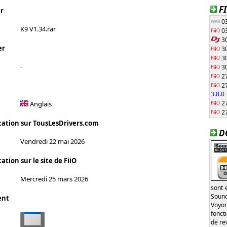
F
r
03
K9 V1.34.rar
03
30
er
30
30
-
30
27
27
3.8.0
27
Anglais
27
cation sur TousLesDrivers.com
D
Vendredi 22 mai 2026
ation sur le site de FiiO
Mercredi 25 mars 2026
sont 
Sound
ent
Voyon
fonct
de re