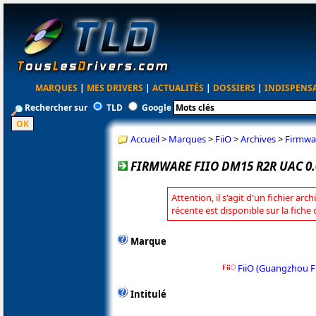
MARQUES
|
MES DRIVERS
|
ACTUALITÉS
|
DOSSIERS
|
INDISPENS
Rechercher sur
TLD
Google
Accueil
>
Marques
>
FiiO
>
Archives
>
Firmwa
FIRMWARE FIIO DM15 R2R UAC 0.
Attention, il s'agit d'un fichier arc
récente est disponible sur la fiche 
Marque
FiiO (Guangzhou Fi
Intitulé