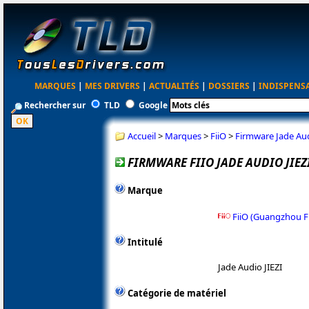
MARQUES
|
MES DRIVERS
|
ACTUALITÉS
|
DOSSIERS
|
INDISPENS
Rechercher sur
TLD
Google
Accueil
>
Marques
>
FiiO
>
Firmware Jade Audi
FIRMWARE FIIO JADE AUDIO JIEZI
Marque
FiiO (Guangzhou Fi
Intitulé
Jade Audio JIEZI
Catégorie de matériel