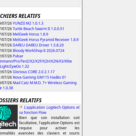
ICHIERS RELATIFS
/07/26
YUNZII M2 1.0.1.3
/07/26
Turtle Beach Swarm II 1.0.0.51
/07/26
MelGeek Horus 1.8.9
/07/26
MelGeek Horus Pyramid Receiver 1.8.9
/07/26
DAREU DAREU Driver 1.5.8.20
/07/26
Bloody WorkShop 8 2026.0724
/07/26
Pulsar
inmann/Pro/TenZ/X2/X2F/X2H/X2N/X3/Xlite
Light/ZywOo 1.32
/07/26
Glorious CORE 2.0 2.1.17
/07/26
Nova Gaming GM115 Hadès 01
/07/26
Mad Catz M.M.O. 7+ Wireless Gaming
 1.0.38
OSSIERS RELATIFS
L'application Logitech Options et
sa fonction Flow
Bien que son installation soit
facultative, l'application Options est
requise pour activer les
ionnalités avancées des claviers et souris