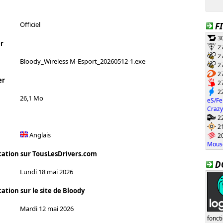
Officiel
F
30
r
27
27
Bloody_Wireless M-Esport_20260512-1.exe
27
27
er
27
22
26,1 Mo
eS/Fe
Crazy
22
21
Anglais
20
Mouse
cation sur TousLesDrivers.com
D
Lundi 18 mai 2026
ation sur le site de Bloody
Mardi 12 mai 2026
fonct