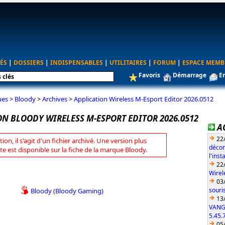
ÉS
|
DOSSIERS
|
INDISPENSABLES
|
UTILITAIRES
|
FORUM
|
ESPACE MEMB
Favoris
Démarrage
E
ues
>
Bloody
>
Archives
>
Application Wireless M-Esport Editor 2026.0512
ON BLOODY WIRELESS M-ESPORT EDITOR 2026.0512
A
22
tion, il s'agit d'un fichier archivé. Une version plus
décon
te est disponible sur la fiche de la marque Bloody.
l'ins
22
Wirel
03
souri
Bloody (Bloody Gaming)
13
VANG
5.45.
05