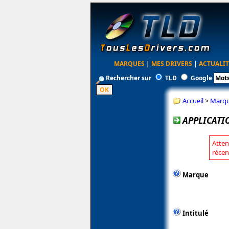
MARQUES
|
MES DRIVERS
|
ACTUALIT
Rechercher sur
TLD
Google
Accueil
>
Marq
APPLICATI
Atten
récen
Marque
Intitulé