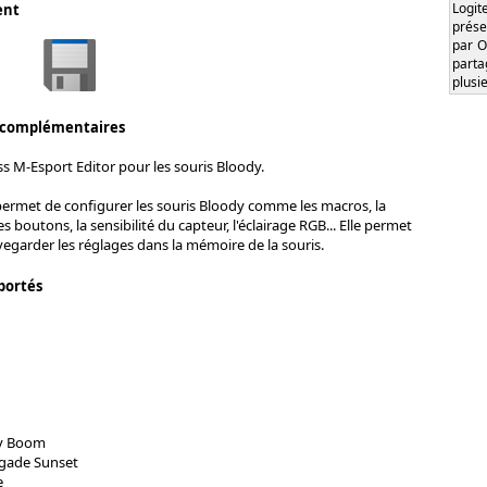
Logi
ent
prése
par O
part
plusi
 complémentaires
ss M-Esport Editor pour les souris Bloody.
permet de configurer les souris Bloody comme les macros, la
boutons, la sensibilité du capteur, l'éclairage RGB... Elle permet
garder les réglages dans la mémoire de la souris.
portés
xy Boom
egade Sunset
e