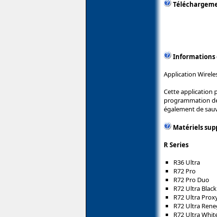
Téléchargem
Informations
Application Wirele
Cette application 
programmation des 
également de sauve
Matériels sup
R Series
R36 Ultra
R72 Pro
R72 Pro Duo
R72 Ultra Black
R72 Ultra Pro
R72 Ultra Ren
R72 Ultra Whit