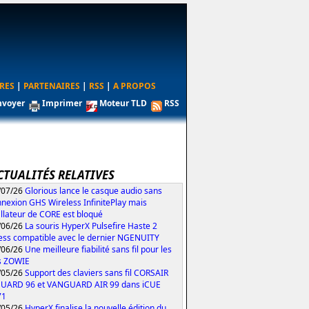
RES
|
PARTENAIRES
|
RSS
|
A PROPOS
nvoyer
Imprimer
Moteur TLD
RSS
CTUALITÉS RELATIVES
/07/26
Glorious lance le casque audio sans
nexion GHS Wireless InfinitePlay mais
tallateur de CORE est bloqué
/06/26
La souris HyperX Pulsefire Haste 2
ess compatible avec le dernier NGENUITY
/06/26
Une meilleure fiabilité sans fil pour les
s ZOWIE
/05/26
Support des claviers sans fil CORSAIR
UARD 96 et VANGUARD AIR 99 dans iCUE
71
/05/26
HyperX finalise la nouvelle édition du