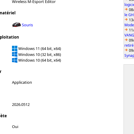
Wireless M-Esport Editor
logic
08
matériel
le GH
13
Souris
Model
11
VANGU
ploitation
09
retiré
Windows 11 (64 bit, x64)
09
Windows 10 (32 bit, x86)
Synap
Windows 10 (64 bit, x64)
r
Application
2026.0512
lète
Oui