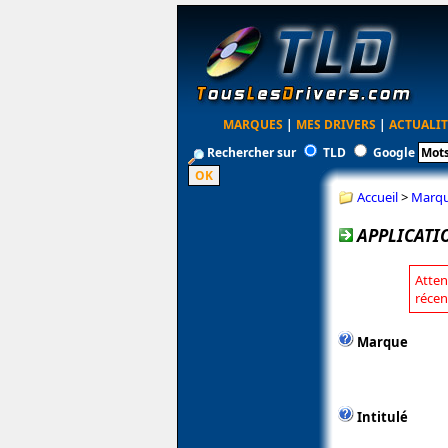
MARQUES
|
MES DRIVERS
|
ACTUALIT
Rechercher sur
TLD
Google
Accueil
>
Marq
APPLICATI
Atten
récen
Marque
Intitulé