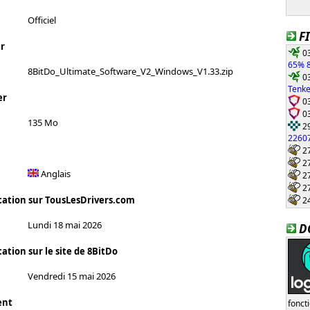
Officiel
F
r
03
65% 8
8BitDo_Ultimate_Software_V2_Windows_V1.33.zip
03
Tenke
er
03
03
135 Mo
29
22607
27
27
Anglais
27
27
24
cation sur TousLesDrivers.com
Lundi 18 mai 2026
D
ation sur le site de 8BitDo
Vendredi 15 mai 2026
ent
fonct