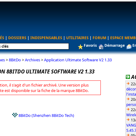
ÉS
|
DOSSIERS
|
INDISPENSABLES
|
UTILITAIRES
|
FORUM
|
ESPACE MEMB
Favoris
Démarrage
E
ues
>
8BitDo
>
Archives
>
Application Ultimate Software V2 1.33
ON 8BITDO ULTIMATE SOFTWARE V2 1.33
A
22
tion, il s'agit d'un fichier archivé. Une version plus
décon
te est disponible sur la fiche de la marque 8BitDo.
l'ins
20
perso
22
Wirel
8BitDo (Shenzhen 8BitDo Tech)
13
VANG
5.45.
05