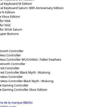
al Keyboard M Edition
al Keyboard Saturn 30th Anniversary Edition
 N Edition
e Xbox Edition
 for N64
 for NGC
 for SEGA Saturn
Super Buttons
etooth Controller
less Controller
eless Controller WUCHANG : Fallen Feathers
uetooth Controller
red Controller
red Controller Black Myth : Wukong
eless Controller
reless Controller Black Myth : Wukong
e Gaming Controller
e Gaming Controller Xbox Edition
iche de la marque 8BitDo
of this page