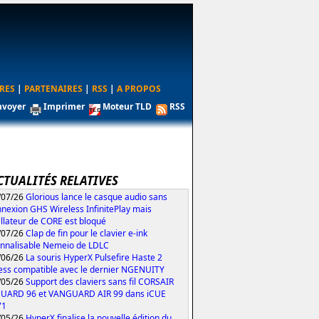
RES
|
PARTENAIRES
|
RSS
|
A PROPOS
nvoyer
Imprimer
Moteur TLD
RSS
CTUALITÉS RELATIVES
/07/26
Glorious lance le casque audio sans
nexion GHS Wireless InfinitePlay mais
tallateur de CORE est bloqué
/07/26
Clap de fin pour le clavier e-ink
nnalisable Nemeio de LDLC
/06/26
La souris HyperX Pulsefire Haste 2
ess compatible avec le dernier NGENUITY
/05/26
Support des claviers sans fil CORSAIR
UARD 96 et VANGUARD AIR 99 dans iCUE
71
/05/26
HyperX finalise la nouvelle édition du