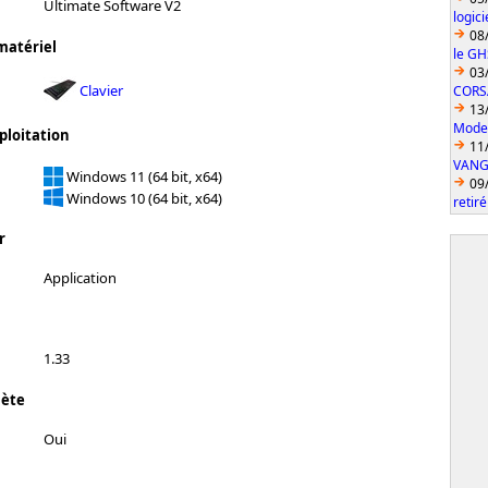
Ultimate Software V2
logic
08
matériel
le GH
03
Clavier
CORS
13
Model
ploitation
11
VANGU
Windows 11 (64 bit, x64)
09
Windows 10 (64 bit, x64)
retiré
r
Application
1.33
lète
Oui