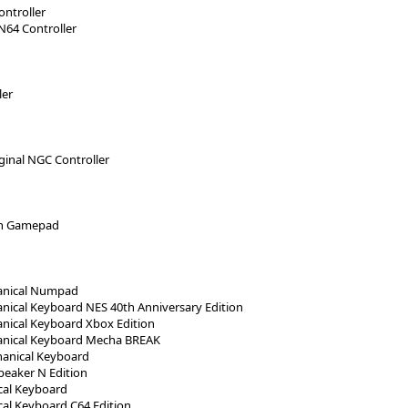
ontroller
 N64 Controller
ler
ginal NGC Controller
th Gamepad
anical Numpad
nical Keyboard NES 40th Anniversary Edition
nical Keyboard Xbox Edition
anical Keyboard Mecha BREAK
hanical Keyboard
peaker N Edition
cal Keyboard
al Keyboard C64 Edition