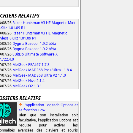
ICHIERS RELATIFS
/08/26
Razer Huntsman V3 HE Magnetic Mini
KHz 1.01.09 R1
/08/26
Razer Huntsman V3 HE Magnetic
yless 8KHz 1.01.09 R1
/08/26
Dygma Bazecor 1.9.2 bêta
/08/26
Dygma Bazecor 1.9.2 bêta
/07/26
8BitDo Ultimate Software X
.722.4.0
/07/26
MelGeek REAL67 1.7.3
/07/26
MelGeek MADE68 Pro+/Ultra+ 1.8.4
/07/26
MelGeek MADE68 Ultra V2 1.1.0
/07/26
MelGeek Hive 2.1.4
/07/26
MelGeek O2 1.3.1
OSSIERS RELATIFS
L'application Logitech Options et
sa fonction Flow
Bien que son installation soit
facultative, l'application Options est
requise pour activer les
ionnalités avancées des claviers et souris