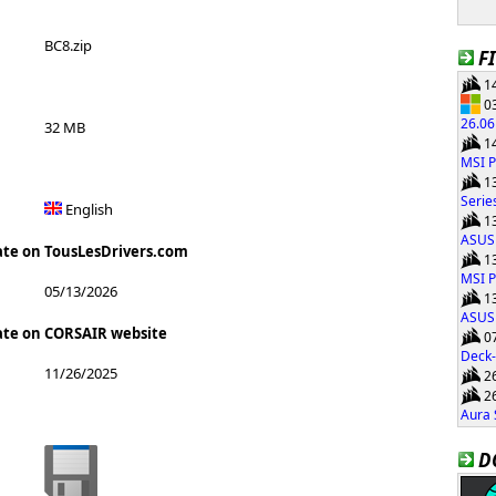
BC8.zip
F
14
03
26.0
32 MB
14
MSI 
13
Serie
English
13
ASUS 
ate on TousLesDrivers.com
13
MSI P
05/13/2026
13
ASUS
ate on CORSAIR website
07
Deck-
11/26/2025
26
26
Aura 
D