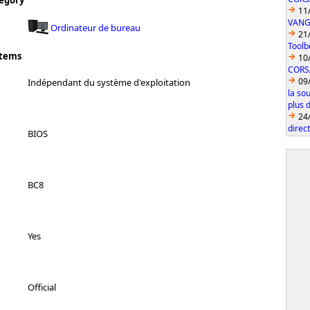
egory
11
VANGU
Ordinateur de bureau
21
Toolb
stems
10
CORS
09
Indépendant du système d'exploitation
la so
plus 
24
direc
BIOS
BC8
Yes
Official