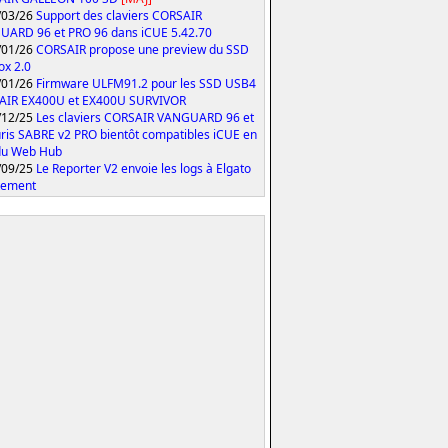
/03/26
Support des claviers CORSAIR
ARD 96 et PRO 96 dans iCUE 5.42.70
/01/26
CORSAIR propose une preview du SSD
ox 2.0
/01/26
Firmware ULFM91.2 pour les SSD USB4
AIR EX400U et EX400U SURVIVOR
/12/25
Les claviers CORSAIR VANGUARD 96 et
uris SABRE v2 PRO bientôt compatibles iCUE en
du Web Hub
/09/25
Le Reporter V2 envoie les logs à Elgato
tement