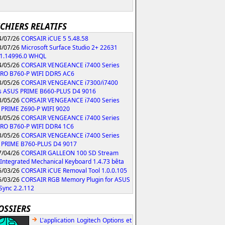
ICHIERS RELATIFS
/07/26
CORSAIR iCUE 5 5.48.58
/07/26
Microsoft Surface Studio 2+ 22631
61.14996.0 WHQL
/05/26
CORSAIR VENGEANCE i7400 Series
PRO B760-P WIFI DDR5 AC6
/05/26
CORSAIR VENGEANCE i7300/i7400
s ASUS PRIME B660-PLUS D4 9016
/05/26
CORSAIR VENGEANCE i7400 Series
PRIME Z690-P WIFI 9020
/05/26
CORSAIR VENGEANCE i7400 Series
RO B760-P WIFI DDR4 1C6
/05/26
CORSAIR VENGEANCE i7400 Series
 PRIME B760-PLUS D4 9017
/04/26
CORSAIR GALLEON 100 SD Stream
Integrated Mechanical Keyboard 1.4.73 bêta
/03/26
CORSAIR iCUE Removal Tool 1.0.0.105
/03/26
CORSAIR RGB Memory Plugin for ASUS
Sync 2.2.112
OSSIERS
L'application Logitech Options et