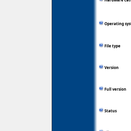
Hardware cat
Operating sy
File type
Version
Full version
Status