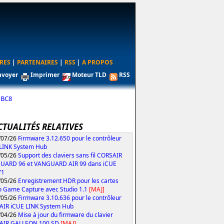
RES
|
PARTENAIRES
|
RSS
|
A PROPOS
nvoyer
Imprimer
Moteur TLD
RSS
 BC8
CTUALITÉS RELATIVES
/07/26
Firmware 3.12.650 pour le contrôleur
LINK System Hub
/05/26
Support des claviers sans fil CORSAIR
UARD 96 et VANGUARD AIR 99 dans iCUE
71
/05/26
Enregistrement HDR pour les cartes
o Game Capture avec Studio 1.1
[MAJ]
/05/26
Firmware 3.10.636 pour le contrôleur
IR iCUE LINK System Hub
/04/26
Mise à jour du firmware du clavier
AIR GALLEON 100 SD
[MAJ]