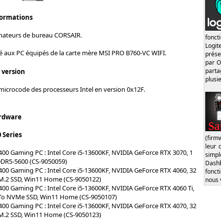
formations
inateurs de bureau CORSAIR.
fonct
Logi
né aux PC équipés de la carte mère MSI PRO B760-VC WIFI.
prése
par O
part
s version
plusi
microcode des processeurs Intel en version 0x12F.
rdware
 Series
(firm
leur 
0 Gaming PC : Intel Core i5-13600KF, NVIDIA GeForce RTX 3070, 1
simp
DDR5-5600 (CS-9050059)
Dash
0 Gaming PC : Intel Core i5-13600KF, NVIDIA GeForce RTX 4060, 32
fonct
M.2 SSD, Win11 Home (CS-9050122)
nous 
0 Gaming PC : Intel Core i5-13600KF, NVIDIA GeForce RTX 4060 Ti,
 To NVMe SSD, Win11 Home (CS-9050107)
0 Gaming PC : Intel Core i5-13600KF, NVIDIA GeForce RTX 4070, 32
M.2 SSD, Win11 Home (CS-9050123)