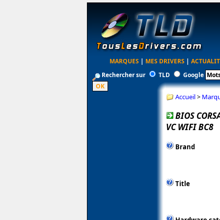
MARQUES
|
MES DRIVERS
|
ACTUALIT
Rechercher sur
TLD
Google
Accueil
>
Marq
BIOS CORSA
VC WIFI BC8
Brand
Title