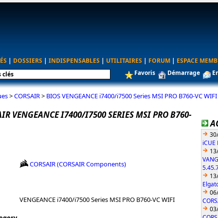
ÉS
|
DOSSIERS
|
INDISPENSABLES
|
UTILITAIRES
|
FORUM
|
ESPACE MEMB
Favoris
Démarrage
E
ues
>
CORSAIR
>
BIOS VENGEANCE i7400/i7500 Series MSI PRO B760-VC WIFI
IR VENGEANCE I7400/I7500 SERIES MSI PRO B760-
A
30
iCUE 
13
VANG
CORSAIR (CORSAIR Components)
5.45.
13
Elgat
06
VENGEANCE i7400/i7500 Series MSI PRO B760-VC WIFI
CORSA
03
CORS