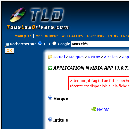
MARQUES
|
MES DRIVERS
|
ACTUALITÉS
|
DOSSIERS
|
INDISPENS
Rechercher sur
TLD
Google
Accueil
>
Marques
>
NVIDIA
>
Archives
>
Appl
APPLICATION NVIDIA APP 11.0.7.
Attention, il s'agit d'un fichier arc
récente est disponible sur la fiche
Marque
NVIDIA
Intitulé