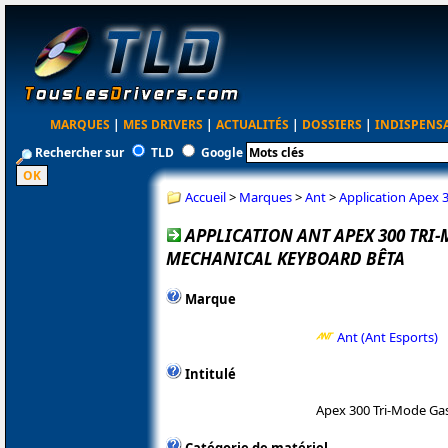
MARQUES
|
MES DRIVERS
|
ACTUALITÉS
|
DOSSIERS
|
INDISPENS
Rechercher sur
TLD
Google
Accueil
>
Marques
>
Ant
>
Application Apex 
APPLICATION ANT APEX 300 TRI
MECHANICAL KEYBOARD BÊTA
Marque
Ant (Ant Esports)
Intitulé
Apex 300 Tri-Mode Ga