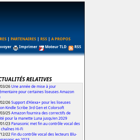
RES
|
PARTENAIRES
|
RSS
|
A PROPOS
nvoyer
Imprimer
Moteur TLD
RSS
CTUALITÉS RELATIVES
/03/26
Une année de mise à jour
émentaire pour certaines liseuses Amazon
e
/02/26
Support d'Alexa+ pour les liseuses
n Kindle Scribe 3rd Gen et Colorsoft
/03/25
Amazon fournira des correctifs de
ité pour la manette Luna jusqu'en 2029
/01/23
Panasonic met fin au contrôle vocal des
 chaînes Hi-Fi
/12/22
Fin du contrôle vocal des lecteurs Blu-
anasonic en 2023