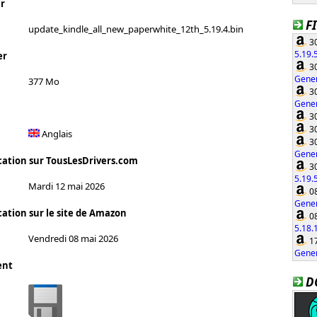
r
F
update_kindle_all_new_paperwhite_12th_5.19.4.bin
30
5.19.
er
30
Gener
377 Mo
30
Gener
30
30
Anglais
30
Gener
cation sur TousLesDrivers.com
30
5.19.
Mardi 12 mai 2026
08
Gener
cation sur le site de Amazon
08
5.18.
Vendredi 08 mai 2026
17
Gener
ent
D