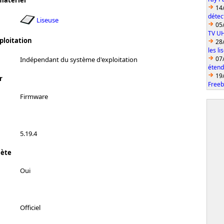
matériel
14
détec
Liseuse
05
TV U
ploitation
28
les l
07
Indépendant du système d'exploitation
étend
19
r
Freeb
Firmware
5.19.4
lète
Oui
Officiel