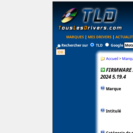
MARQUES
|
MES DRIVERS
|
ACTUALIT
Rechercher sur
TLD
Google
Accueil
>
Marq
FIRMWARE 
2024 5.19.4
Marque
Intitulé