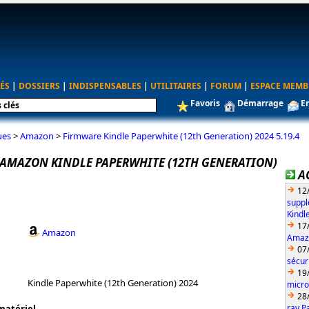
ÉS
|
DOSSIERS
|
INDISPENSABLES
|
UTILITAIRES
|
FORUM
|
ESPACE MEMB
Favoris
Démarrage
E
ues
>
Amazon
>
Firmware Kindle Paperwhite (12th Generation) 2024 5.19.4
AMAZON KINDLE PAPERWHITE (12TH GENERATION)
A
12
suppl
Kindl
17
Amazon
Amazo
07
sécur
19
Kindle Paperwhite (12th Generation) 2024
micro
28
ray P