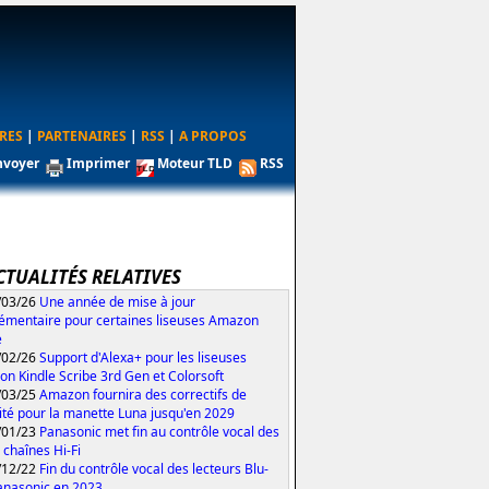
RES
|
PARTENAIRES
|
RSS
|
A PROPOS
nvoyer
Imprimer
Moteur TLD
RSS
CTUALITÉS RELATIVES
/03/26
Une année de mise à jour
émentaire pour certaines liseuses Amazon
e
/02/26
Support d'Alexa+ pour les liseuses
n Kindle Scribe 3rd Gen et Colorsoft
/03/25
Amazon fournira des correctifs de
ité pour la manette Luna jusqu'en 2029
/01/23
Panasonic met fin au contrôle vocal des
 chaînes Hi-Fi
/12/22
Fin du contrôle vocal des lecteurs Blu-
anasonic en 2023