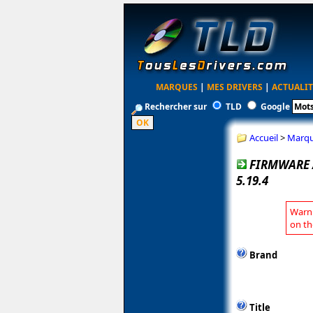
MARQUES
|
MES DRIVERS
|
ACTUALIT
Rechercher sur
TLD
Google
Accueil
>
Marq
FIRMWARE 
5.19.4
Warni
on th
Brand
Title