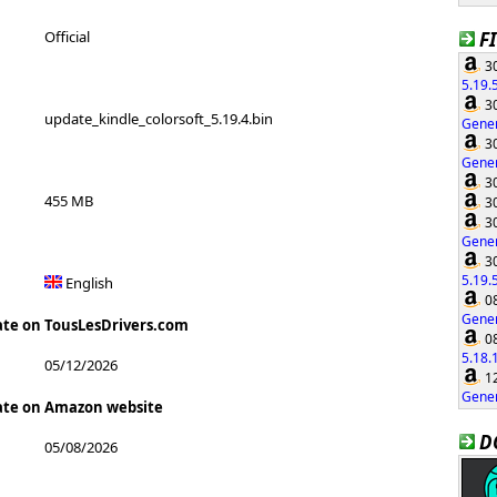
F
Official
30
5.19.
30
update_kindle_colorsoft_5.19.4.bin
Gener
30
Gener
30
455 MB
30
30
Gener
30
5.19.
English
08
Gener
ate on TousLesDrivers.com
08
5.18.
05/12/2026
12
Gener
ate on Amazon website
D
05/08/2026