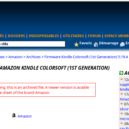
ÉS
|
DOSSIERS
|
INDISPENSABLES
|
UTILITAIRES
|
FORUM
|
ESPACE MEMB
Favoris
Démarrage
E
ues
>
Amazon
>
Archives
>
Firmware Kindle Colorsoft (1st Generation) 5.19.4
AMAZON KINDLE COLORSOFT (1ST GENERATION)
A
12
suppl
ng, this is an archived file. A newer version is avaible
Kindl
e sheet of the brand Amazon.
17
Amazo
07
sécur
19
Amazon
micro
28
ray P