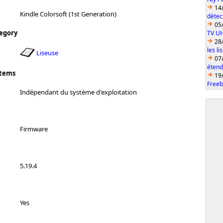
14
Kindle Colorsoft (1st Generation)
détec
05
egory
TV U
28
les l
Liseuse
07
étend
stems
19
Freeb
Indépendant du système d'exploitation
Firmware
5.19.4
Yes