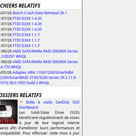
ICHIERS RELATIFS
/07/26
Bosch Crash Data Retrieval 26.1
/07/26
FTDI D2XX 1.4.35
/07/26
FTDI D2XX 1.4.35
/07/26
FTDI D2XX 1.4.35
/07/26
FTDI D3XX 1.1.7
/07/26
FTDI D3XX 1.1.7
/07/26
FTDI D3XX 1.1.7
/06/26
AMD SATA/NVMe RAID 600/800 Series
3.3.00291 WHQL
/06/26
AMD SATA/NVMe RAID 600/800 Series
.24.733 WHQL
/05/26
Adaptec HBA 1100/1200/SmartHBA
2200/SmartRAID 3100/3200 Series SR 2.11.0-
/1016.38.0.1003 build 2 WHQL
OSSIERS RELATIFS
Boîte à outils SanDisk SSD
Dashboard
Les Solid-State Drive (SSD)
bénéficient régulièrement de mises
à jour de leur logiciel interne
ware) afin d'améliorer leurs performances et
compatibilité. Pour effectuer cette mise à jour