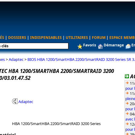
ÉS
|
DOSSIERS
|
INDISPENSABLES
|
UTILITAIRES
|
FORUM
|
ESPACE MEMB
Favoris
Démarrage
E
ues
>
Adaptec
>
BIOS HBA 1200/SmartHBA 2200/SmartRAID 3200 Series SR 3.6
TEC HBA 1200/SMARTHBA 2200/SMARTRAID 3200
A
0/03.01.47.52
11
pour 
11
plein
Adaptec
20
pour 
04
avec l
HBA 1200/SmartHBA 2200/SmartRAID 3200 Series
12
pour 
29