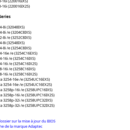
16i (220016IXS)
-16i (220016IX2S)
Series
-8i (32048IXS)
-8i /e (3204C8IXS)
-8i /e (3252C8IXS)
-8i (32548IXS)
-8i /e (3254C8IXS)
4-16e /e (3254C16EXS)
-16i /e (3254C16IXS)
-16i /e (3254C16IX2S)
-16i /e (3258C16IXS)
-16i /e (3258C16IX2S)
a 3254-16e /e (3254UC16EXS)
a 3254-16e /e (3254UC16EX2S)
a 3258p-16i /e (3258UPC16IXS)
a 3258p-16i /e (3258UPC16IX2S)
a 3258p-32i /e (3258UPC32IXS)
a 3258p-32i /e (3258UPC32IX2S)
 dossier sur la mise à jour du BIOS
iche de la marque Adaptec