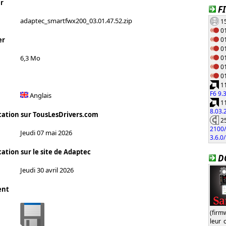
r
F
adaptec_smartfwx200_03.01.47.52.zip
15
01
01
er
01
01
6,3 Mo
01
01
11
F6 9.
Anglais
11
8.03
cation sur TousLesDrivers.com
25
2100/
Jeudi 07 mai 2026
3.6.0
ation sur le site de Adaptec
D
Jeudi 30 avril 2026
ent
(firm
leur 