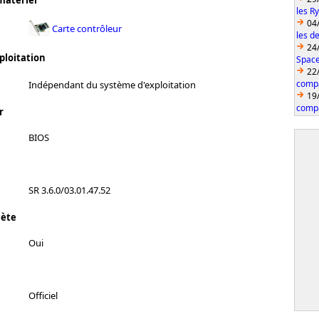
matériel
les R
04
Carte contrôleur
les d
24
ploitation
Space
22
compa
Indépendant du système d'exploitation
19
compa
r
BIOS
SR 3.6.0/03.01.47.52
lète
Oui
Officiel