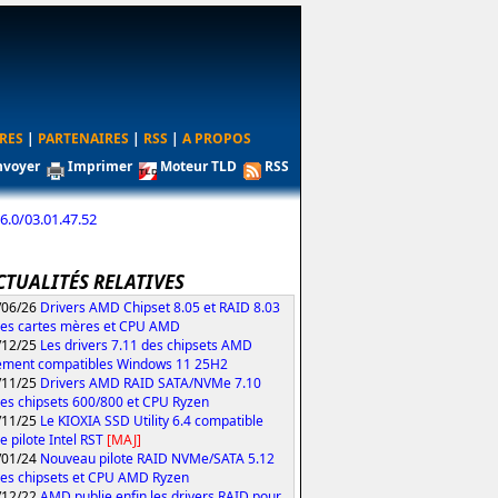
RES
|
PARTENAIRES
|
RSS
|
A PROPOS
nvoyer
Imprimer
Moteur TLD
RSS
.0/03.01.47.52
CTUALITÉS RELATIVES
/06/26
Drivers AMD Chipset 8.05 et RAID 8.03
les cartes mères et CPU AMD
/12/25
Les drivers 7.11 des chipsets AMD
ement compatibles Windows 11 25H2
/11/25
Drivers AMD RAID SATA/NVMe 7.10
les chipsets 600/800 et CPU Ryzen
/11/25
Le KIOXIA SSD Utility 6.4 compatible
e pilote Intel RST
[MAJ]
/01/24
Nouveau pilote RAID NVMe/SATA 5.12
les chipsets et CPU AMD Ryzen
/12/22
AMD publie enfin les drivers RAID pour