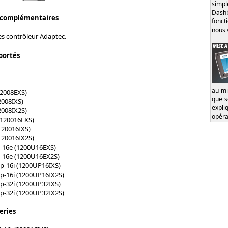
simp
Dash
 complémentaires
fonct
nous 
es contrôleur Adaptec.
portés
au mi
12008EXS)
que s
2008IXS)
expl
2008IX2S)
opéra
(120016EXS)
120016IXS)
120016IX2S)
0-16e (1200U16EXS)
0-16e (1200U16EX2S)
p-16i (1200UP16IXS)
p-16i (1200UP16IX2S)
p-32i (1200UP32IXS)
p-32i (1200UP32IX2S)
eries