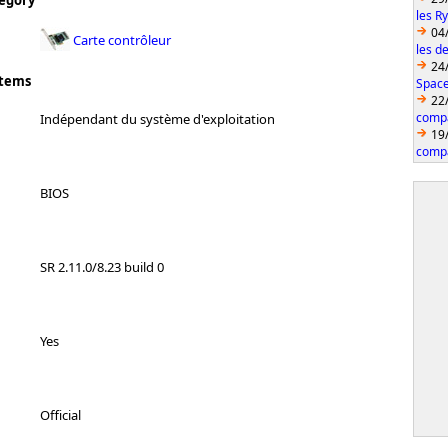
egory
les R
04
Carte contrôleur
les d
24
stems
Space
22
compa
Indépendant du système d'exploitation
19
compa
BIOS
SR 2.11.0/8.23 build 0
Yes
Official