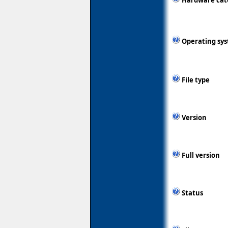
Hardware cat
Operating sy
File type
Version
Full version
Status