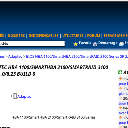
ÉS
|
DOSSIERS
|
INDISPENSABLES
|
UTILITAIRES
|
FORUM
|
ESPACE MEMB
Favoris
Démarrage
E
ues
>
Adaptec
>
BIOS HBA 1100/SmartHBA 2100/SmartRAID 3100 Series SR 2.1
TEC HBA 1100/SMARTHBA 2100/SMARTRAID 3100
A
1.0/8.23 BUILD 0
11
pour 
11
plein
Adaptec
20
pour 
04
avec l
HBA 1100/SmartHBA 2100/SmartRAID 3100 Series
12
pour 
29