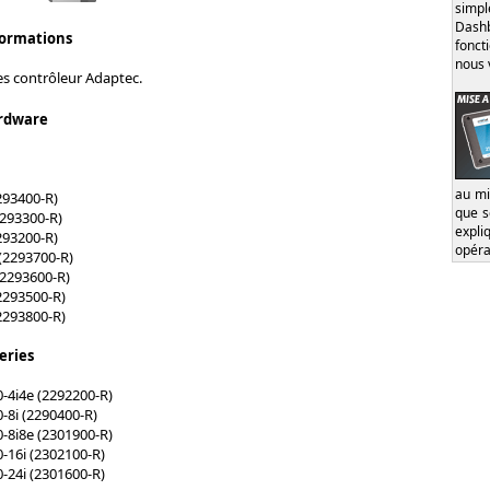
simp
Dash
formations
fonct
nous 
es contrôleur Adaptec.
rdware
au mi
293400-R)
que s
293300-R)
expl
293200-R)
opéra
(2293700-R)
2293600-R)
2293500-R)
2293800-R)
eries
-4i4e (2292200-R)
8i (2290400-R)
-8i8e (2301900-R)
16i (2302100-R)
24i (2301600-R)