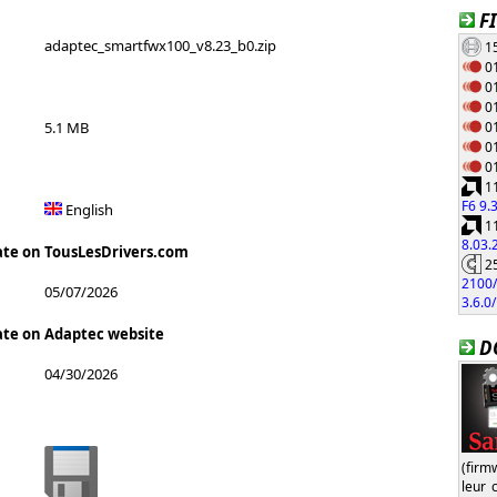
F
adaptec_smartfwx100_v8.23_b0.zip
15
01
01
01
01
5.1 MB
01
01
11
F6 9.
English
11
8.03
ate on TousLesDrivers.com
25
2100/
05/07/2026
3.6.0
ate on Adaptec website
D
04/30/2026
(firm
leur 