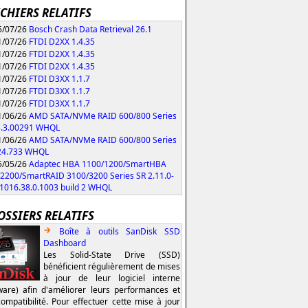
ICHIERS RELATIFS
/07/26
Bosch Crash Data Retrieval 26.1
/07/26
FTDI D2XX 1.4.35
/07/26
FTDI D2XX 1.4.35
/07/26
FTDI D2XX 1.4.35
/07/26
FTDI D3XX 1.1.7
/07/26
FTDI D3XX 1.1.7
/07/26
FTDI D3XX 1.1.7
/06/26
AMD SATA/NVMe RAID 600/800 Series
3.3.00291 WHQL
/06/26
AMD SATA/NVMe RAID 600/800 Series
.24.733 WHQL
/05/26
Adaptec HBA 1100/1200/SmartHBA
2200/SmartRAID 3100/3200 Series SR 2.11.0-
/1016.38.0.1003 build 2 WHQL
OSSIERS RELATIFS
Boîte à outils SanDisk SSD
Dashboard
Les Solid-State Drive (SSD)
bénéficient régulièrement de mises
à jour de leur logiciel interne
ware) afin d'améliorer leurs performances et
compatibilité. Pour effectuer cette mise à jour