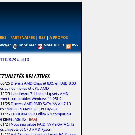
RES
|
PARTENAIRES
|
RSS
|
A PROPOS
nvoyer
Imprimer
Moteur TLD
RSS
1.0/8.23 build 0
CTUALITÉS RELATIVES
/06/26
Drivers AMD Chipset 8.05 et RAID 8.03
les cartes mères et CPU AMD
/12/25
Les drivers 7.11 des chipsets AMD
ement compatibles Windows 11 25H2
/11/25
Drivers AMD RAID SATA/NVMe 7.10
les chipsets 600/800 et CPU Ryzen
/11/25
Le KIOXIA SSD Utility 6.4 compatible
e pilote Intel RST
[MAJ]
/01/24
Nouveau pilote RAID NVMe/SATA 5.12
les chipsets et CPU AMD Ryzen
/12/22
AMD publie enfin les drivers RAID pour