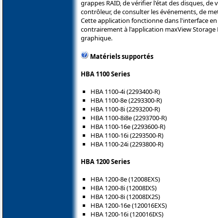
grappes RAID, de vérifier l'état des disques, de
contrôleur, de consulter les événements, de mett
Cette application fonctionne dans l'interface e
contrairement à l'application maxView Storage
graphique.
Matériels supportés
HBA 1100 Series
HBA 1100-4i (2293400-R)
HBA 1100-8e (2293300-R)
HBA 1100-8i (2293200-R)
HBA 1100-8i8e (2293700-R)
HBA 1100-16e (2293600-R)
HBA 1100-16i (2293500-R)
HBA 1100-24i (2293800-R)
HBA 1200 Series
HBA 1200-8e (12008EXS)
HBA 1200-8i (12008IXS)
HBA 1200-8i (12008IX2S)
HBA 1200-16e (120016EXS)
HBA 1200-16i (120016IXS)