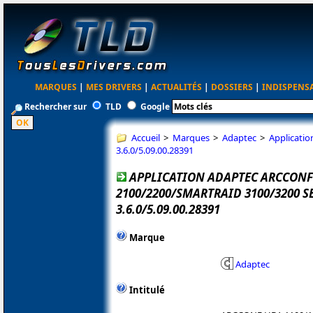
MARQUES
|
MES DRIVERS
|
ACTUALITÉS
|
DOSSIERS
|
INDISPENS
Rechercher sur
TLD
Google
Accueil
>
Marques
>
Adaptec
>
Applicati
3.6.0/5.09.00.28391
APPLICATION ADAPTEC ARCCONF
2100/2200/SMARTRAID 3100/3200 SER
3.6.0/5.09.00.28391
Marque
Adaptec
Intitulé