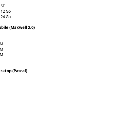
 SE
 12 Go
 24 Go
bile (Maxwell 2.0)
0M
0M
0M
sktop (Pascal)