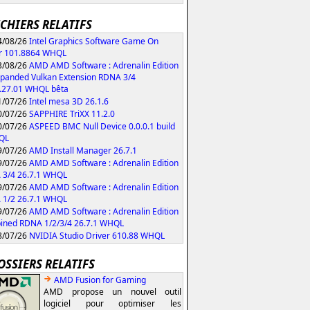
ICHIERS RELATIFS
/08/26
Intel Graphics Software Game On
r 101.8864 WHQL
/08/26
AMD AMD Software : Adrenalin Edition
xpanded Vulkan Extension RDNA 3/4
.27.01 WHQL bêta
/07/26
Intel mesa 3D 26.1.6
/07/26
SAPPHIRE TriXX 11.2.0
/07/26
ASPEED BMC Null Device 0.0.0.1 build
QL
/07/26
AMD Install Manager 26.7.1
/07/26
AMD AMD Software : Adrenalin Edition
 3/4 26.7.1 WHQL
/07/26
AMD AMD Software : Adrenalin Edition
 1/2 26.7.1 WHQL
/07/26
AMD AMD Software : Adrenalin Edition
ned RDNA 1/2/3/4 26.7.1 WHQL
/07/26
NVIDIA Studio Driver 610.88 WHQL
OSSIERS RELATIFS
AMD Fusion for Gaming
AMD propose un nouvel outil
logiciel pour optimiser les