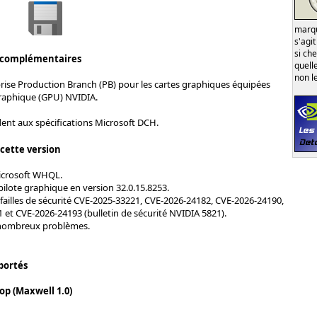
marqu
s'agi
si ch
 complémentaires
quell
non l
rise Production Branch (PB) pour les cartes graphiques équipées
raphique (GPU) NVIDIA.
ent aux spécifications Microsoft DCH.
 cette version
Microsoft WHQL.
pilote graphique en version 32.0.15.8253.
failles de sécurité CVE-2025-33221, CVE-2026-24182, CVE-2026-24190,
 et CVE-2026-24193 (bulletin de sécurité NVIDIA 5821).
 nombreux problèmes.
portés
op (Maxwell 1.0)