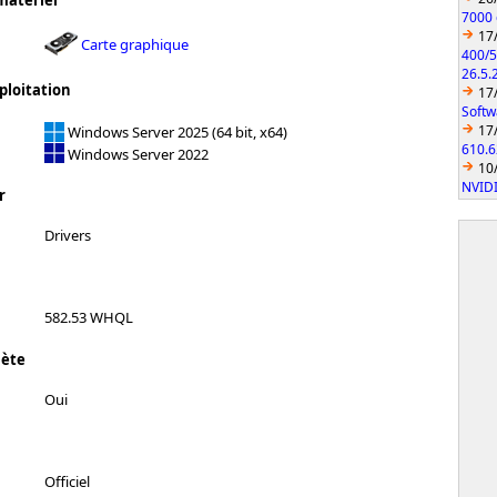
matériel
7000 
17
Carte graphique
400/5
26.5.
ploitation
17
Softw
17
Windows Server 2025 (64 bit, x64)
610.6
Windows Server 2022
10
NVIDI
r
Drivers
582.53 WHQL
lète
Oui
Officiel