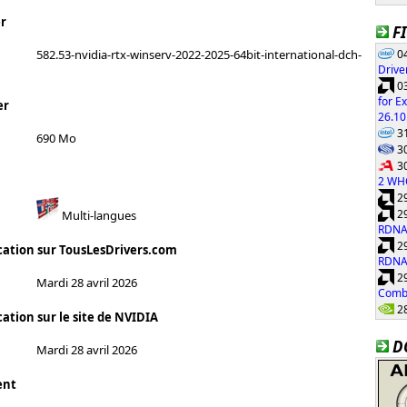
r
F
04
582.53-nvidia-rtx-winserv-2022-2025-64bit-international-dch-
Drive
03
for E
er
26.10
31
690 Mo
30
30
2 WH
29
29
Multi-langues
RDNA
29
cation sur TousLesDrivers.com
RDNA
29
Mardi 28 avril 2026
Combi
28
ation sur le site de NVIDIA
D
Mardi 28 avril 2026
ent