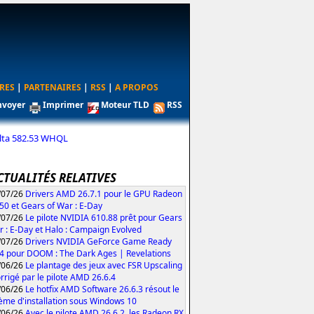
RES
|
PARTENAIRES
|
RSS
|
A PROPOS
nvoyer
Imprimer
Moteur TLD
RSS
olta 582.53 WHQL
CTUALITÉS RELATIVES
/07/26
Drivers AMD 26.7.1 pour le GPU Radeon
50 et Gears of War : E-Day
/07/26
Le pilote NVIDIA 610.88 prêt pour Gears
r : E-Day et Halo : Campaign Evolved
/07/26
Drivers NVIDIA GeForce Game Ready
4 pour DOOM : The Dark Ages | Revelations
/06/26
Le plantage des jeux avec FSR Upscaling
orrigé par le pilote AMD 26.6.4
/06/26
Le hotfix AMD Software 26.6.3 résout le
ème d'installation sous Windows 10
/06/26
Avec le pilote AMD 26.6.2, les Radeon RX