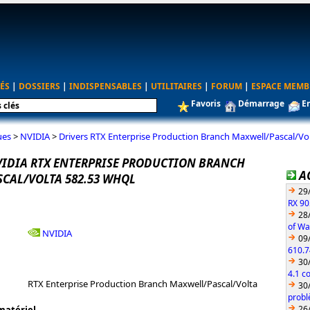
ÉS
|
DOSSIERS
|
INDISPENSABLES
|
UTILITAIRES
|
FORUM
|
ESPACE MEMB
Favoris
Démarrage
E
ues
>
NVIDIA
>
Drivers RTX Enterprise Production Branch Maxwell/Pascal/V
VIDIA RTX ENTERPRISE PRODUCTION BRANCH
A
CAL/VOLTA 582.53 WHQL
29
RX 90
28
of Wa
NVIDIA
09
610.7
30
4.1 c
RTX Enterprise Production Branch Maxwell/Pascal/Volta
30
probl
26