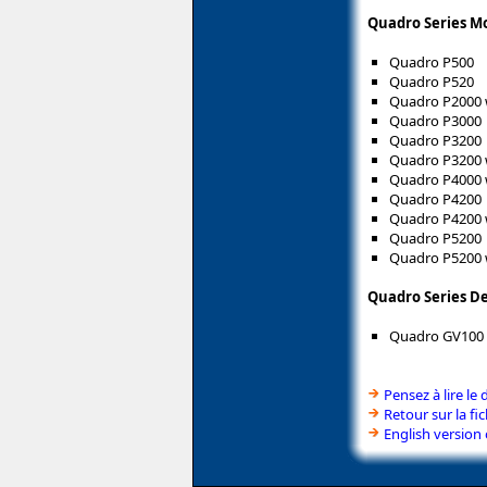
Quadro Series Mo
Quadro P500
Quadro P520
Quadro P2000 
Quadro P3000
Quadro P3200
Quadro P3200 
Quadro P4000 
Quadro P4200
Quadro P4200 
Quadro P5200
Quadro P5200 
Quadro Series De
Quadro GV100
Pensez à lire le 
Retour sur la f
English version 