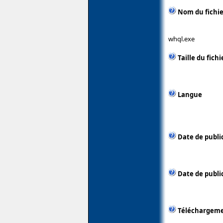
Nom du fichie
whql.exe
Taille du fichi
Langue
Date de publi
Date de public
Téléchargem