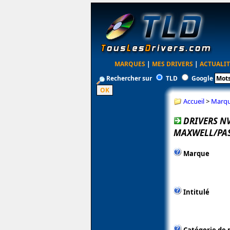
MARQUES
|
MES DRIVERS
|
ACTUALIT
Rechercher sur
TLD
Google
Accueil
>
Marq
DRIVERS N
MAXWELL/PAS
Marque
Intitulé