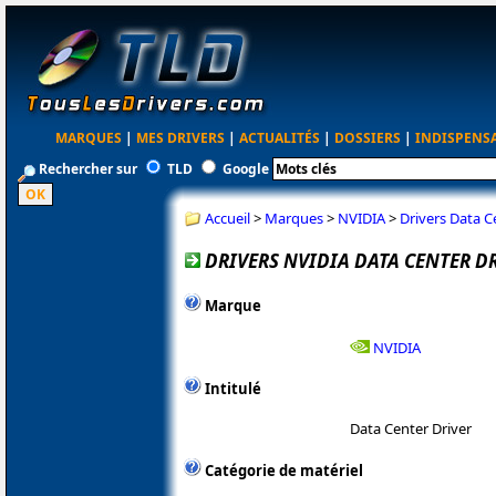
MARQUES
|
MES DRIVERS
|
ACTUALITÉS
|
DOSSIERS
|
INDISPENS
Rechercher sur
TLD
Google
Accueil
>
Marques
>
NVIDIA
>
Drivers Data 
DRIVERS NVIDIA DATA CENTER DR
Marque
NVIDIA
Intitulé
Data Center Driver
Catégorie de matériel