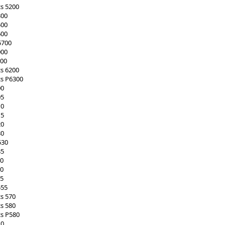
cs 5200
300
500
600
5700
000
100
cs 6200
cs P6300
00
05
10
15
20
30
530
35
40
50
55
555
cs 570
cs 580
cs P580
10