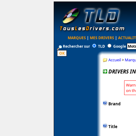
MARQUES
|
MES DRIVERS
|
ACTUALIT
Rechercher sur
TLD
Google
Accueil
>
Marq
DRIVERS IN
Warni
on th
Brand
Title