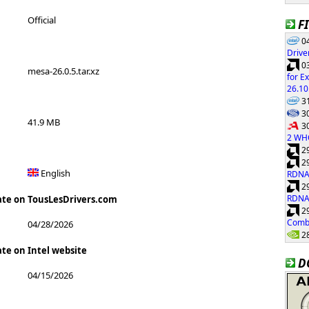
Official
F
04
Drive
03
mesa-26.0.5.tar.xz
for E
26.10
31
30
41.9 MB
30
2 WH
29
29
English
RDNA
29
RDNA
ate on TousLesDrivers.com
29
Combi
04/28/2026
28
ate on Intel website
D
04/15/2026