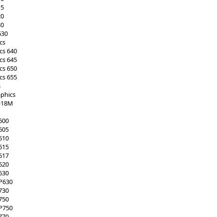
15
20
30
630
cs
ics 640
ics 645
ics 650
ics 655
s
aphics
-18M
600
605
610
615
617
620
630
P630
730
750
P750
770