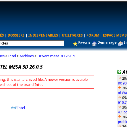
ÉS
|
DOSSIERS
|
INDISPENSABLES
|
UTILITAIRES
|
FORUM
|
ESPACE MEMB
Favoris
Démarrage
E
ues
>
Intel
>
Archives
>
Drivers mesa 3D 26.0.5
TEL MESA 3D 26.0.5
A
29
ng, this is an archived file. A newer version is avaible
RX 90
e sheet of the brand Intel.
28
of Wa
09
610.7
30
Intel
4.1 c
30
probl
26