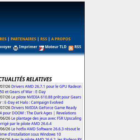
RES
|
PARTENAIRES
|
RSS
|
A PROPOS
nvoyer
Imprimer
Moteur TLD
RSS
CTUALITÉS RELATIVES
/07/26
Drivers AMD 26.7.1 pour le GPU Radeon
50 et Gears of War : E-Day
/07/26
Le pilote NVIDIA 610.88 prêt pour Gears
r : E-Day et Halo : Campaign Evolved
/07/26
Drivers NVIDIA GeForce Game Ready
4 pour DOOM : The Dark Ages | Revelations
/06/26
Le plantage des jeux avec FSR Upscaling
orrigé par le pilote AMD 26.6.4
/06/26
Le hotfix AMD Software 26.6.3 résout le
ème d'installation sous Windows 10
/06/26
Avec le pilote AMD 26.6.2, les Radeon RX