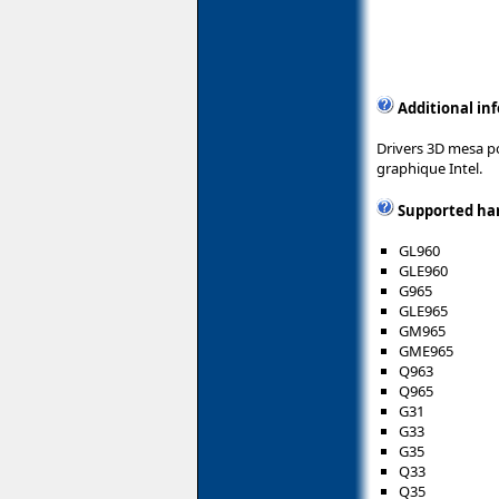
Additional in
Drivers 3D mesa po
graphique Intel.
Supported ha
GL960
GLE960
G965
GLE965
GM965
GME965
Q963
Q965
G31
G33
G35
Q33
Q35