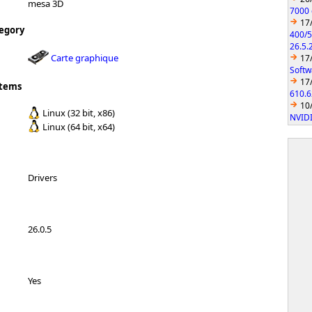
mesa 3D
7000 
17
egory
400/5
26.5.
Carte graphique
17
Softw
17
stems
610.6
10
Linux (32 bit, x86)
NVIDI
Linux (64 bit, x64)
Drivers
26.0.5
Yes