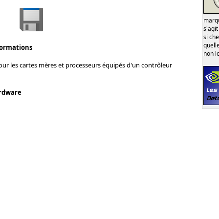
marqu
s'agi
si ch
quell
formations
non l
ur les cartes mères et processeurs équipés d'un contrôleur
rdware