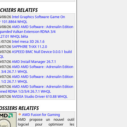
ICHIERS RELATIFS
/08/26
Intel Graphics Software Game On
r 101.8864 WHQL
/08/26
AMD AMD Software : Adrenalin Edition
xpanded Vulkan Extension RDNA 3/4
.27.01 WHQL bêta
/07/26
Intel mesa 3D 26.1.6
/07/26
SAPPHIRE TriXX 11.2.0
/07/26
ASPEED BMC Null Device 0.0.0.1 build
QL
/07/26
AMD Install Manager 26.7.1
/07/26
AMD AMD Software : Adrenalin Edition
 3/4 26.7.1 WHQL
/07/26
AMD AMD Software : Adrenalin Edition
 1/2 26.7.1 WHQL
/07/26
AMD AMD Software : Adrenalin Edition
ned RDNA 1/2/3/4 26.7.1 WHQL
/07/26
NVIDIA Studio Driver 610.88 WHQL
OSSIERS RELATIFS
AMD Fusion for Gaming
AMD propose un nouvel outil
logiciel pour optimiser les