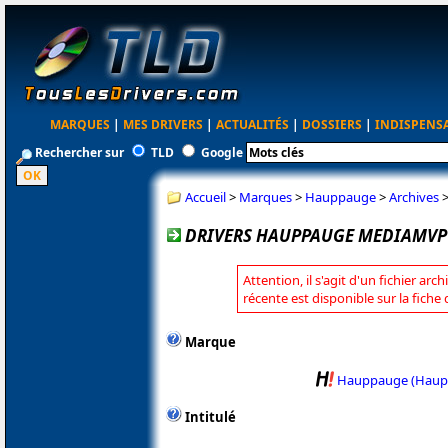
MARQUES
|
MES DRIVERS
|
ACTUALITÉS
|
DOSSIERS
|
INDISPENS
Rechercher sur
TLD
Google
Accueil
>
Marques
>
Hauppauge
>
Archives
DRIVERS HAUPPAUGE MEDIAMVP 2
Attention, il s'agit d'un fichier arc
récente est disponible sur la fic
Marque
Hauppauge (Haup
Intitulé