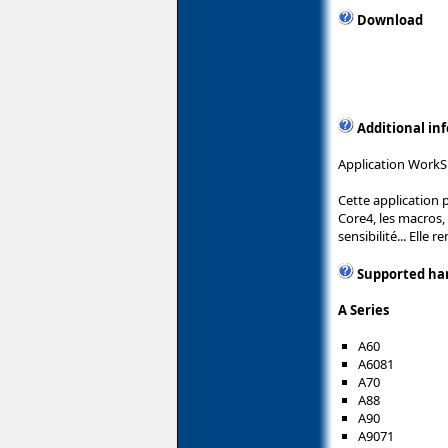
Download
Additional in
Application WorkSh
Cette application 
Core4, les macros,
sensibilité... Elle 
Supported ha
A Series
A60
A6081
A70
A88
A90
A9071