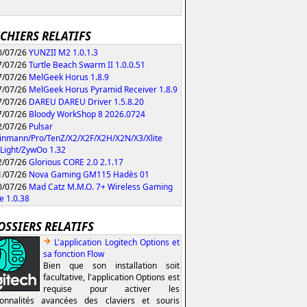
ICHIERS RELATIFS
/07/26
YUNZII M2 1.0.1.3
/07/26
Turtle Beach Swarm II 1.0.0.51
/07/26
MelGeek Horus 1.8.9
/07/26
MelGeek Horus Pyramid Receiver 1.8.9
/07/26
DAREU DAREU Driver 1.5.8.20
/07/26
Bloody WorkShop 8 2026.0724
/07/26
Pulsar
inmann/Pro/TenZ/X2/X2F/X2H/X2N/X3/Xlite
Light/ZywOo 1.32
/07/26
Glorious CORE 2.0 2.1.17
/07/26
Nova Gaming GM115 Hadès 01
/07/26
Mad Catz M.M.O. 7+ Wireless Gaming
 1.0.38
OSSIERS RELATIFS
L'application Logitech Options et
sa fonction Flow
Bien que son installation soit
facultative, l'application Options est
requise pour activer les
ionnalités avancées des claviers et souris