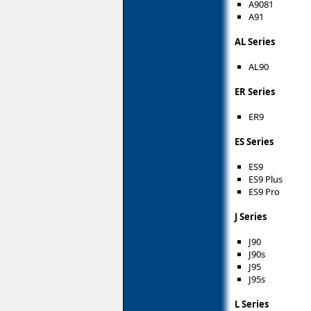
A9081
A91
AL Series
AL90
ER Series
ER9
ES Series
ES9
ES9 Plus
ES9 Pro
J Series
J90
J90s
J95
J95s
L Series