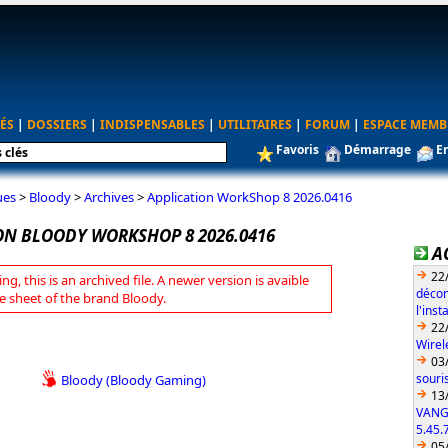
ÉS
|
DOSSIERS
|
INDISPENSABLES
|
UTILITAIRES
|
FORUM
|
ESPACE MEMB
Favoris
Démarrage
E
ues
>
Bloody
>
Archives
>
Application WorkShop 8 2026.0416
ON BLOODY WORKSHOP 8 2026.0416
A
22
ng, this is an archived file. A newer version is avaible
décon
e sheet of the brand Bloody.
l'ins
22
Wirel
03
souri
Bloody (Bloody Gaming)
13
VANG
5.45.
05