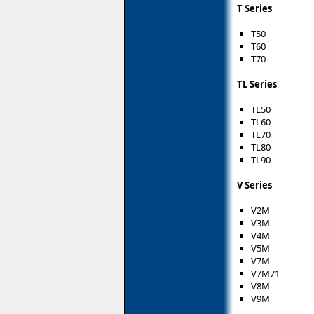
T Series
T50
T60
T70
TL Series
TL50
TL60
TL70
TL80
TL90
V Series
V2M
V3M
V4M
V5M
V7M
V7M71
V8M
V9M