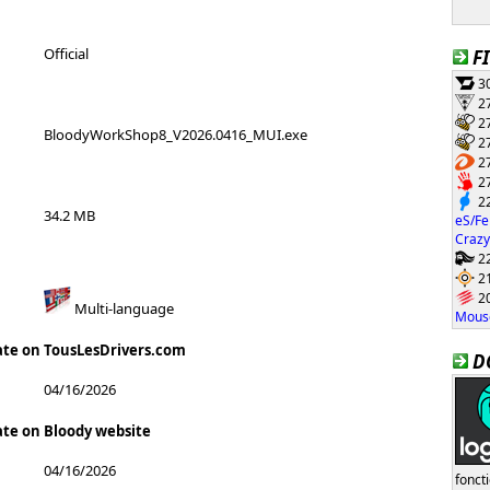
Official
F
30
27
27
BloodyWorkShop8_V2026.0416_MUI.exe
27
27
27
22
34.2 MB
eS/Fe
Crazy
22
21
20
Multi-language
Mouse
ate on TousLesDrivers.com
D
04/16/2026
ate on Bloody website
04/16/2026
fonct