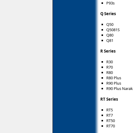
P93s
Q Series
Q50
Q5081S
Q80
Q81
R Series
R30
R70
R80
R80 Plus
R90 Plus
R90 Plus Narak
RT Series
RT5
RT7
RT50
RT70