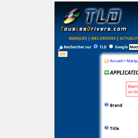
MARQUES
|
MES DRIVERS
|
ACTUALIT
Rechercher sur
TLD
Google
Accueil
>
Marq
APPLICATI
Warni
on th
Brand
Title