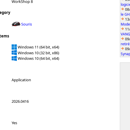
WorkShop 8
logic
08
egory
le GH
13
Souris
Model
11
VANGU
stems
09
retiré
Windows 11 (64 bit, x64)
09
Windows 10 (32 bit, x86)
Synap
Windows 10 (64 bit, x64)
Application
2026.0416
Yes