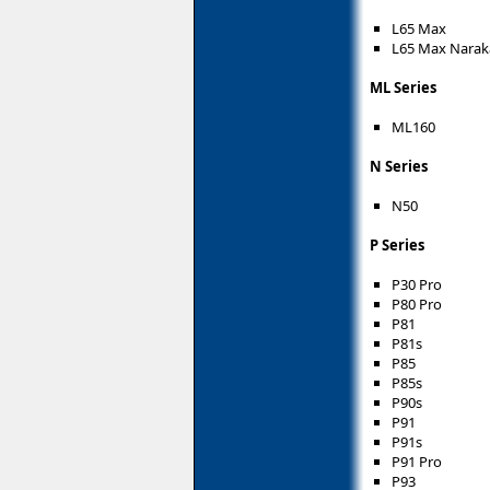
L65 Max
L65 Max Narak
ML Series
ML160
N Series
N50
P Series
P30 Pro
P80 Pro
P81
P81s
P85
P85s
P90s
P91
P91s
P91 Pro
P93