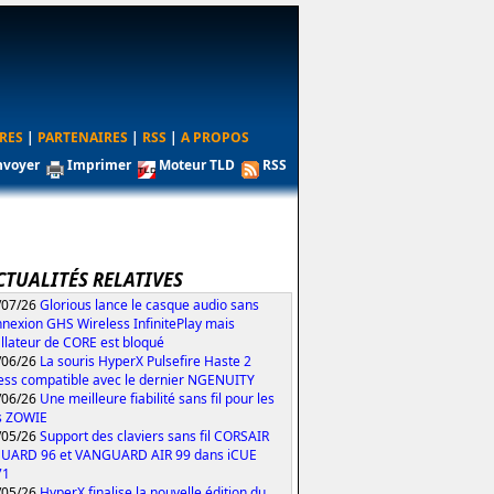
RES
|
PARTENAIRES
|
RSS
|
A PROPOS
nvoyer
Imprimer
Moteur TLD
RSS
CTUALITÉS RELATIVES
/07/26
Glorious lance le casque audio sans
nexion GHS Wireless InfinitePlay mais
tallateur de CORE est bloqué
/06/26
La souris HyperX Pulsefire Haste 2
ess compatible avec le dernier NGENUITY
/06/26
Une meilleure fiabilité sans fil pour les
s ZOWIE
/05/26
Support des claviers sans fil CORSAIR
UARD 96 et VANGUARD AIR 99 dans iCUE
71
/05/26
HyperX finalise la nouvelle édition du