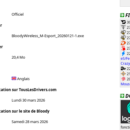
Officiel
F
30
r
27
27
BloodyWireless_M-Esport_20260121-1.exe
27
27
er
27
22
20,4 Mo
eS/Fe
Crazy
22
21
Anglais
20
Mouse
cation sur TousLesDrivers.com
D
Lundi 30 mars 2026
ation sur le site de Bloody
Samedi 28 mars 2026
fonct