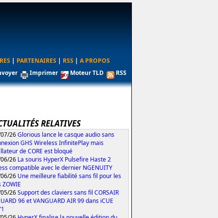
RES
|
PARTENAIRES
|
RSS
|
A PROPOS
nvoyer
Imprimer
Moteur TLD
RSS
CTUALITÉS RELATIVES
/07/26
Glorious lance le casque audio sans
nexion GHS Wireless InfinitePlay mais
tallateur de CORE est bloqué
/06/26
La souris HyperX Pulsefire Haste 2
ess compatible avec le dernier NGENUITY
/06/26
Une meilleure fiabilité sans fil pour les
s ZOWIE
/05/26
Support des claviers sans fil CORSAIR
UARD 96 et VANGUARD AIR 99 dans iCUE
71
/05/26
HyperX finalise la nouvelle édition du