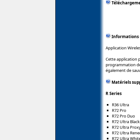
Téléchargem
Informations
Application Wirele
Cette application 
programmation des 
également de sauve
Matériels sup
R Series
R36 Ultra
R72 Pro
R72 Pro Duo
R72 Ultra Black
R72 Ultra Pro
R72 Ultra Ren
R72 Ultra Whit