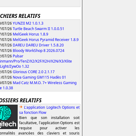
ICHIERS RELATIFS
/07/26
YUNZII M2 1.0.1.3
/07/26
Turtle Beach Swarm II 1.0.0.51
/07/26
MelGeek Horus 1.8.9
/07/26
MelGeek Horus Pyramid Receiver 1.8.9
/07/26
DAREU DAREU Driver 1.5.8.20
/07/26
Bloody WorkShop 8 2026.0724
/07/26
Pulsar
inmann/Pro/TenZ/X2/X2F/X2H/X2N/X3/Xlite
Light/ZywOo 1.32
/07/26
Glorious CORE 2.0 2.1.17
/07/26
Nova Gaming GM115 Hadès 01
/07/26
Mad Catz M.M.O. 7+ Wireless Gaming
 1.0.38
OSSIERS RELATIFS
L'application Logitech Options et
sa fonction Flow
Bien que son installation soit
facultative, l'application Options est
requise pour activer les
ionnalités avancées des claviers et souris