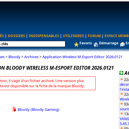
ÉS
|
DOSSIERS
|
INDISPENSABLES
|
UTILITAIRES
|
FORUM
|
ESPACE MEMB
Favoris
Démarrage
E
ues
>
Bloody
>
Archives
>
Application Wireless M-Esport Editor 2026.0121
ON BLOODY WIRELESS M-ESPORT EDITOR 2026.0121
A
22
tion, il s'agit d'un fichier archivé. Une version plus
décon
te est disponible sur la fiche de la marque Bloody.
l'ins
22
Wirel
03
souri
Bloody (Bloody Gaming)
13
VANG
5.45.
05