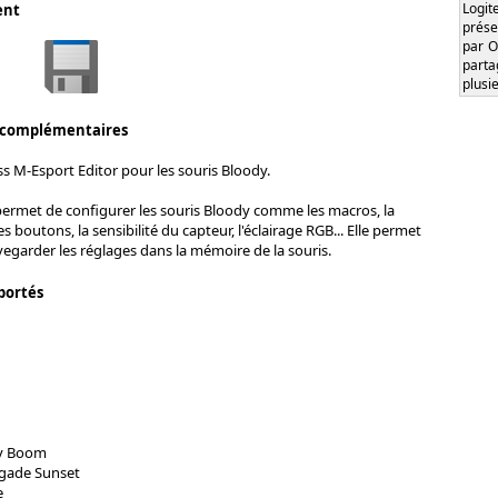
Logi
ent
prése
par O
part
plusi
 complémentaires
ss M-Esport Editor pour les souris Bloody.
permet de configurer les souris Bloody comme les macros, la
boutons, la sensibilité du capteur, l'éclairage RGB... Elle permet
garder les réglages dans la mémoire de la souris.
portés
xy Boom
egade Sunset
e