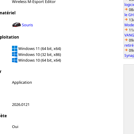
Wireless M-Esport Editor
logic
08
matériel
le GH
13
Souris
Model
11
VANGU
ploitation
09
retiré
Windows 11 (64 bit, x64)
09
Windows 10 (32 bit, x86)
Synap
Windows 10 (64 bit, x64)
r
Application
2026.0121
lète
Oui