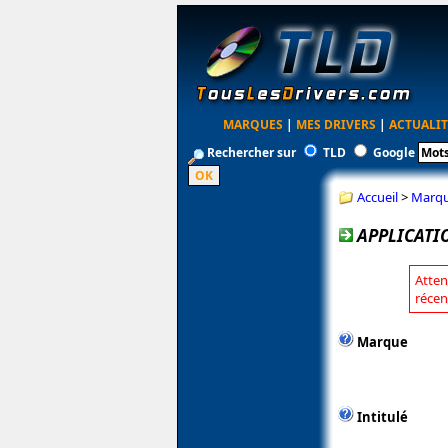
MARQUES
|
MES DRIVERS
|
ACTUALIT
Rechercher sur
TLD
Google
Accueil
>
Marq
APPLICATI
Atten
récen
Marque
Intitulé