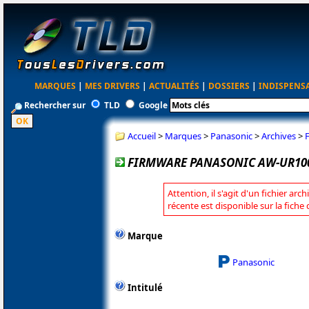
MARQUES
|
MES DRIVERS
|
ACTUALITÉS
|
DOSSIERS
|
INDISPENS
Rechercher sur
TLD
Google
Accueil
>
Marques
>
Panasonic
>
Archives
>
FIRMWARE PANASONIC AW-UR100
Attention, il s'agit d'un fichier arc
récente est disponible sur la fich
Marque
Panasonic
Intitulé