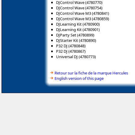
DJControl Wave (4780770)
DJControl Wave (4780754)
DJControl Wave M3 (4780841)
DJControl Wave M3 (4780859)
DJLearning Kit (4780900)
DJLearning Kit (4780901)
DJParty Set (4780899)
DJStarter Kit (4780890)
P32 DJ (4780848)
P32 DJ (4780867)
Universal DJ (4780773)
Retour sur la fiche de la marque Hercules
English version of this page