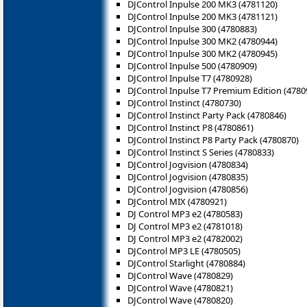
DJControl Inpulse 200 MK3 (4781120)
DJControl Inpulse 200 MK3 (4781121)
DJControl Inpulse 300 (4780883)
DJControl Inpulse 300 MK2 (4780944)
DJControl Inpulse 300 MK2 (4780945)
DJControl Inpulse 500 (4780909)
DJControl Inpulse T7 (4780928)
DJControl Inpulse T7 Premium Edition (4780
DJControl Instinct (4780730)
DJControl Instinct Party Pack (4780846)
DJControl Instinct P8 (‎4780861)
DJControl Instinct P8 Party Pack (4780870)
DJControl Instinct S Series (4780833)
DJControl Jogvision (4780834)
DJControl Jogvision (4780835)
DJControl Jogvision (4780856)
DJControl MIX (4780921)
DJ Control MP3 e2 (4780583)
DJ Control MP3 e2 (4781018)
DJ Control MP3 e2 (4782002)
DJControl MP3 LE (4780505)
DJControl Starlight (4780884)
DJControl Wave (4780829)
DJControl Wave (4780821)
DJControl Wave (4780820)