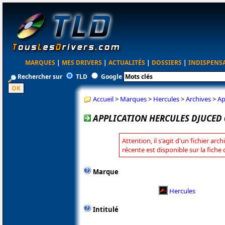
MARQUES
|
MES DRIVERS
|
ACTUALITÉS
|
DOSSIERS
|
INDISPENS
Rechercher sur
TLD
Google
Accueil
>
Marques
>
Hercules
>
Archives
>
Ap
APPLICATION HERCULES DJUCED 6
Attention, il s'agit d'un fichier arc
récente est disponible sur la fiche
Marque
Hercules
Intitulé