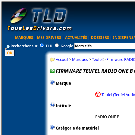
MARQUES
|
MES DRIVERS
|
ACTUALITÉS
|
DOSSIERS
|
INDISPENS
Rechercher sur
TLD
Google
Accueil
>
Marques
>
Teufel
>
Firmware RADIO
FIRMWARE TEUFEL RADIO ONE B 
Marque
Teufel (Teufel Audi
Intitulé
RADIO ONE B
Catégorie de matériel