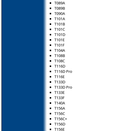
T089A
T089B
T090A
T101A
T101B
T101C
T101D
T101E
T101F
T104A
T108B
T108C
T116D
T116D Pro
T116E
T133D
T133D Pro
T133E
T133F
T140A
T156A
T156C
T156C+
T156D
T156E