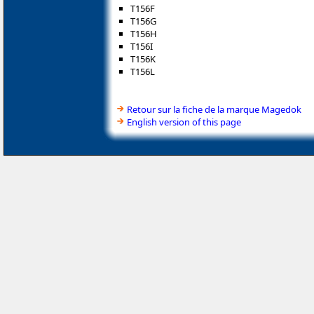
T156F
T156G
T156H
T156I
T156K
T156L
Retour sur la fiche de la marque Magedok
English version of this page