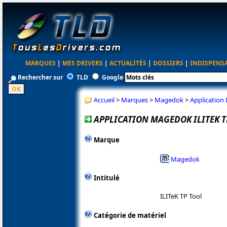
MARQUES
|
MES DRIVERS
|
ACTUALITÉS
|
DOSSIERS
|
INDISPENS
Rechercher sur
TLD
Google
Accueil
>
Marques
>
Magedok
>
Application 
APPLICATION MAGEDOK ILITEK TP
Marque
Magedok
Intitulé
ILITeK TP Tool
Catégorie de matériel