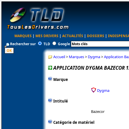
MARQUES
|
MES DRIVERS
|
ACTUALITÉS
|
DOSSIERS
|
INDISPENS
Rechercher sur
TLD
Google
Accueil
>
Marques
>
Dygma
>
Application Ba
APPLICATION DYGMA BAZECOR 1.
Marque
Dygma
Intitulé
Bazecor
Catégorie de matériel