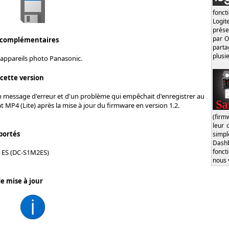
fonct
Logi
prése
par O
 complémentaires
part
plusi
 appareils photo Panasonic.
 cette version
n message d'erreur et d'un problème qui empêchait d'enregistrer au
MP4 (Lite) après la mise à jour du firmware en version 1.2.
(firm
leur 
portés
simp
Dash
fonct
 ES (DC-S1M2ES)
nous 
e mise à jour