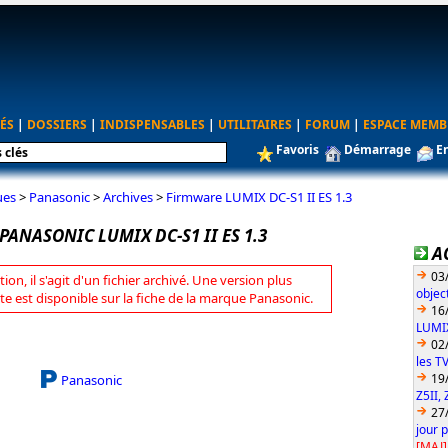
ÉS
|
DOSSIERS
|
INDISPENSABLES
|
UTILITAIRES
|
FORUM
|
ESPACE MEMB
Favoris
Démarrage
E
ues
>
Panasonic
>
Archives
>
Firmware LUMIX DC-S1 II ES 1.3
ANASONIC LUMIX DC-S1 II ES 1.3
A
03
tion, il s'agit d'un fichier archivé. Une version plus
objec
te est disponible sur la fiche de la marque Panasonic.
16
LUMIX
02
les T
19
Panasonic
Z5II, 
27
jour 
[MAJ]