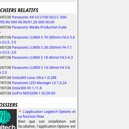
ICHIERS RELATIFS
/07/26
Panasonic AK-UCU700 0D.CC-000-
/05.90-000-00.06/01.20-000-00.00
/07/26
Panasonic Media Production Suite
6
/07/26
Panasonic LUMIX S 70-300mm F4.5-5.6
 O.I.S. 2.0
/07/26
Panasonic LUMIX S 28-200mm F4-7.1
 O.I.S. 2.0
/07/26
Panasonic LUMIX S 18-40mm F4.5-6.3
/07/26
Panasonic LUMIX S 14-28mm F4-5.6
 2.0
/07/26
Insta360 Luna Ultra 1.0.288
/07/26
Panasonic LED Manager LV 1.0.24
/07/26
Insta360 X5 1.11.8
/07/26
GoPro MISSION 1 02.00.00
OSSIERS
L'application Logitech Options et
sa fonction Flow
Bien que son installation soit
facultative, l'application Options est