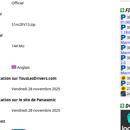
Officiel
F
r
30
01.00
S1m2EV13.zip
30
1.18.
er
30
Macro
144 Mo
30
Macro
30
2.0
Anglais
30
Macro
30
cation sur TousLesDrivers.com
27
27
Vendredi 28 novembre 2025
24
ation sur le site de Panasonic
D
Vendredi 28 novembre 2025
ent