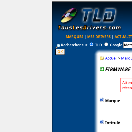
MARQUES
|
MES DRIVERS
|
ACTUALIT
Rechercher sur
TLD
Google
Accueil
>
Marq
FIRMWARE P
Atten
récen
Marque
Intitulé