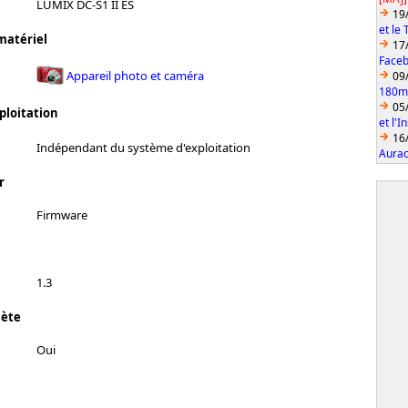
LUMIX DC-S1 II ES
19
et le
matériel
17
Faceb
Appareil photo et caméra
09
180mm
05
ploitation
et l'
16
Indépendant du système d'exploitation
Aurac
r
Firmware
1.3
lète
Oui