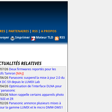
RES
|
PARTENAIRES
|
RSS
|
A PROPOS
nvoyer
Imprimer
Moteur TLD
RSS
CTUALITÉS RELATIVES
/07/26
Deux firmwares reportés pour les
tifs Tamron
[MAJ]
/06/26
Panasonic suspend la mise à jour 2.0 du
 DC-S9 depuis le LUMIX Lab
/04/26
Optimisation de l'interface DLNA pour
V panasonic
/03/26
Nikon rappelle certains appareils photo
Z6III et ZR
/02/26
Panasonic annonce plusieurs mises à
pour la gamme LUMIX et le micro DMW-DMS1