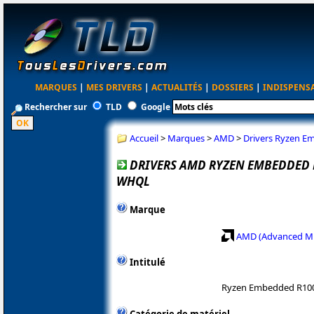
MARQUES
|
MES DRIVERS
|
ACTUALITÉS
|
DOSSIERS
|
INDISPENS
Rechercher sur
TLD
Google
Accueil
>
Marques
>
AMD
>
Drivers Ryzen E
DRIVERS AMD RYZEN EMBEDDED R1
WHQL
Marque
AMD (Advanced Mi
Intitulé
Ryzen Embedded R100