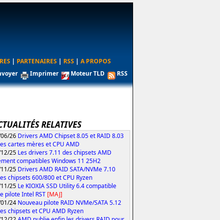
RES
|
PARTENAIRES
|
RSS
|
A PROPOS
nvoyer
Imprimer
Moteur TLD
RSS
CTUALITÉS RELATIVES
/06/26
Drivers AMD Chipset 8.05 et RAID 8.03
les cartes mères et CPU AMD
/12/25
Les drivers 7.11 des chipsets AMD
ement compatibles Windows 11 25H2
/11/25
Drivers AMD RAID SATA/NVMe 7.10
les chipsets 600/800 et CPU Ryzen
/11/25
Le KIOXIA SSD Utility 6.4 compatible
e pilote Intel RST
[MAJ]
/01/24
Nouveau pilote RAID NVMe/SATA 5.12
les chipsets et CPU AMD Ryzen
/12/22
AMD publie enfin les drivers RAID pour