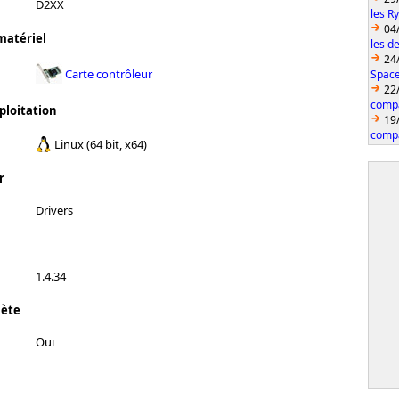
D2XX
les R
04
matériel
les d
24
Carte contrôleur
Space
22
compa
ploitation
19
compa
Linux (64 bit, x64)
r
Drivers
1.4.34
lète
Oui