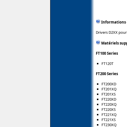
Informations
Drivers D2XX pour 
Matériels sup
FT100 Series
FT120T
FT200 Series
FT200XD
FT201XQ
FT201XS
FT220XD
FT220XQ
FT220XS
FT221XQ
FT221XS
FT230XQ