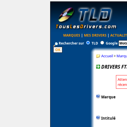
MARQUES
|
MES DRIVERS
|
ACTUALIT
Rechercher sur
TLD
Google
Accueil
>
Marq
DRIVERS FT
Atten
récen
Marque
Intitulé