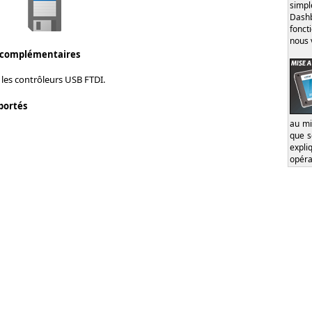
simp
Dash
fonct
nous 
 complémentaires
les contrôleurs USB FTDI.
portés
au mi
que s
expl
opéra