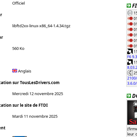
Officiel
F
15
r
01
01
libftd2xx-linux-x86_64-1.4.34.tgz
01
01
er
01
01
560 Ko
11
F6 9.
11
8.03
Anglais
25
2100/
cation sur TousLesDrivers.com
3.6.0
Mercredi 12 novembre 2025
D
ation sur le site de FTDI
Mardi 11 novembre 2025
ent
(firm
leur 