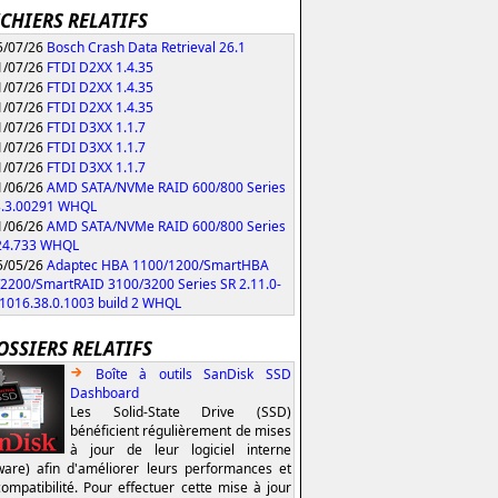
ICHIERS RELATIFS
/07/26
Bosch Crash Data Retrieval 26.1
/07/26
FTDI D2XX 1.4.35
/07/26
FTDI D2XX 1.4.35
/07/26
FTDI D2XX 1.4.35
/07/26
FTDI D3XX 1.1.7
/07/26
FTDI D3XX 1.1.7
/07/26
FTDI D3XX 1.1.7
/06/26
AMD SATA/NVMe RAID 600/800 Series
3.3.00291 WHQL
/06/26
AMD SATA/NVMe RAID 600/800 Series
.24.733 WHQL
/05/26
Adaptec HBA 1100/1200/SmartHBA
2200/SmartRAID 3100/3200 Series SR 2.11.0-
/1016.38.0.1003 build 2 WHQL
OSSIERS RELATIFS
Boîte à outils SanDisk SSD
Dashboard
Les Solid-State Drive (SSD)
bénéficient régulièrement de mises
à jour de leur logiciel interne
ware) afin d'améliorer leurs performances et
compatibilité. Pour effectuer cette mise à jour