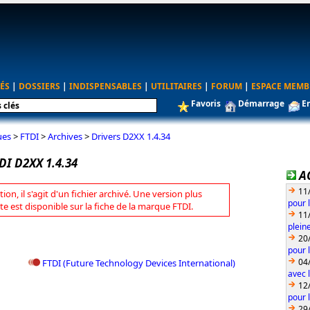
ÉS
|
DOSSIERS
|
INDISPENSABLES
|
UTILITAIRES
|
FORUM
|
ESPACE MEMB
Favoris
Démarrage
E
ues
>
FTDI
>
Archives
>
Drivers D2XX 1.4.34
DI D2XX 1.4.34
A
11
tion, il s'agit d'un fichier archivé. Une version plus
pour 
te est disponible sur la fiche de la marque FTDI.
11
plein
20
pour 
04
FTDI (Future Technology Devices International)
avec l
12
pour 
29